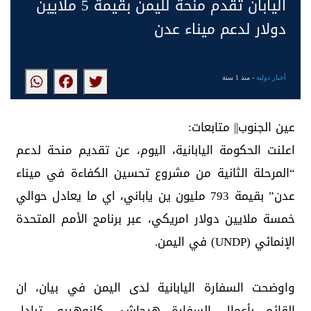
اليابان تقدم منحة لليمن بقيمة 5 ملايين
دولار لدعم ميناء عدن
أخبار دولية
- منذ 1 سنة
عين الجنوب|| متابعات:
اعلنت الحكومة اليابانية، اليوم، عن تقديم منحة لدعم
“المرحلة الثانية من مشروع تحسين الكفاءة في ميناء
عدن” بقيمة 793 مليون ين ياباني، اي ما يعادل حوالي
خمسة ملايين دولار امريكي، عبر برنامج الأمم المتحدة
الإنمائي (UNDP) في اليمن.
واوضحت السفارة اليابانية لدى اليمن في بيان، ان
القائم بأعمال السفارة هيجاشي كازوهيرو، تبادل