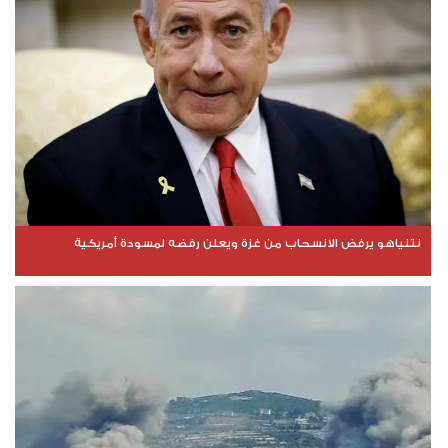
نتنياهو يرفض الانسحاب من غزة ويعلن رفضه لمسودة أمريكية