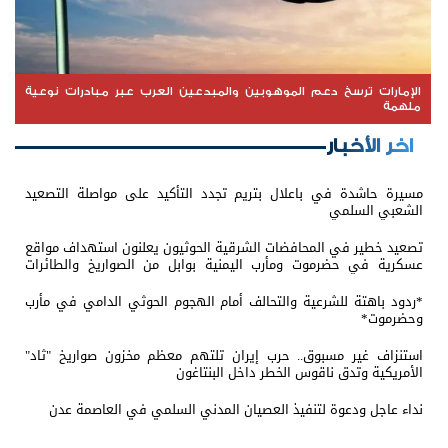
الإمارات ترسخ دعم الموهوبين والمبدعين العرب عبر مبادرات نوعية
ملهمة
اخر الأخبار
مسيرة حاشدة في باعلال بتريم تجدد التأكيد على مواصلة التصعيد
الشعبي السلمي
تصعيد خطير في المحافضات الشرقية الحوثيون يعلنون استهداف مواقع
عسكرية في حضرموت ومأرب اليمنية بوابل من الصواريخ والطائرات
المسيّرة
*ردود باهتة للشرعية والتحالف أمام الهجوم الحوثي الدامي في مأرب
وحضرموت*
استنزاف غير مسبوق.. حرب إيران تلتهم معظم مخزون صواريخ "ثاد"
الأمريكية وتدق ناقوس الخطر داخل البنتاغون
نداء عاجل ودعوة لتنفيذ العصيان المدني السلمي في العاصمة عدن