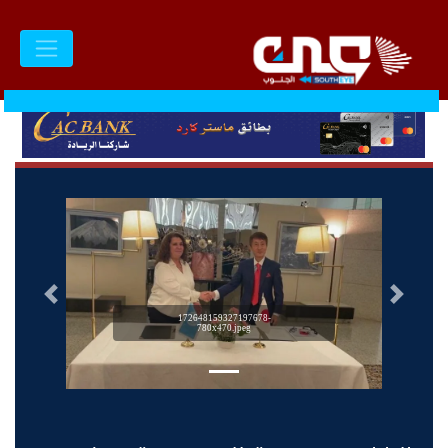
السابق
التالى
172648159327197678-
780x470.jpeg