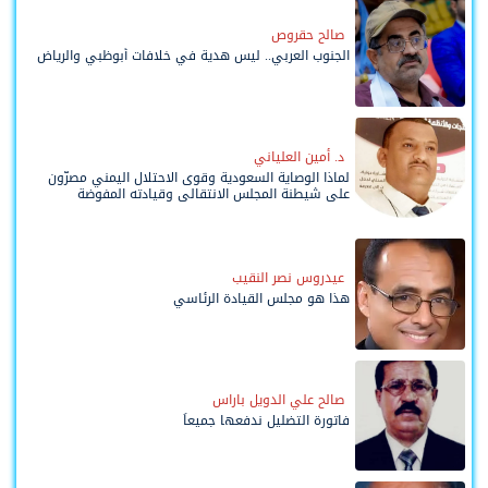
صالح حقروص
الجنوب العربي.. ليس هدية في خلافات أبوظبي والرياض
د. أمين العلياني
لماذا الوصاية السعودية وقوى الاحتلال اليمني مصرّون
على شيطنة المجلس الانتقالي وقيادته المفوضة
وحواضنه الشعبية؟
عيدروس نصر النقيب
هذا هو مجلس القيادة الرئاسي
صالح علي الدويل باراس
فاتورة التضليل ندفعها جميعاً