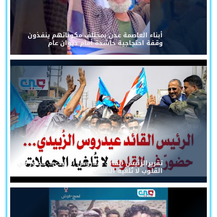
أبناء العاصمة عدن بمختلف مكوناتهم ينفذون
وقفة احتجاجية حاشدة أمام ديوان عام
تقريرالرئيس القائد عيدروس الزُبيدي... حضورٌ في
القلوب لا تُلغيه الحملات