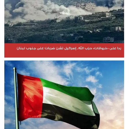
ردا على «خروقات» حزب الله.. إسرائيل تشن ضربات على جنوب لبنان