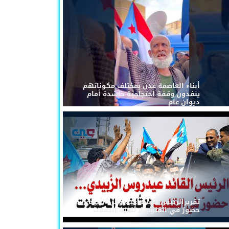
أبناء العاصمة عدن بمختلف مكوناتهم
ينفذون وقفة احتجاجية حاشدة أمام
ديوان عام
تقريرالرئيس القائد عيدروس الزُبيدي...
حضورٌ في القلوب لا تُلغيه الحملات