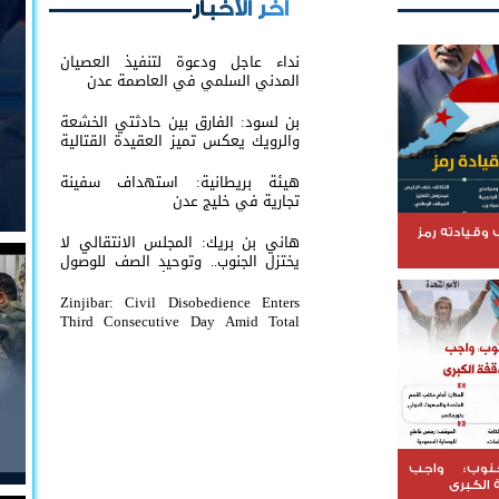
اخر الأخبار
نداء عاجل ودعوة لتنفيذ العصيان
المدني السلمي في العاصمة عدن
بن لسود: الفارق بين حادثتي الخشعة
والرويك يعكس تميز العقيدة القتالية
والثبات المعنوي للقوات الجنوبية
هيئة بريطانية: استهداف سفينة
تجارية في خليج عدن
وقيادته رمز
هاني بن بريك: المجلس الانتقالي لا
يختزل الجنوب.. وتوحيد الصف للوصول
لاستعادة الدولة أولوية تفرضها
الحكمة
Zinjibar: Civil Disobedience Enters
Third Consecutive Day Amid Total
Commercial Compliance and
Widespread Public Engagement.
نوب: واجب
 الكبرى