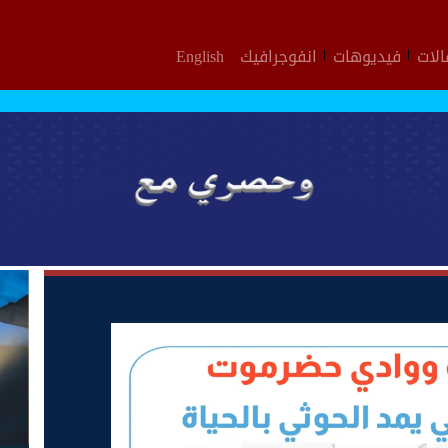
لات
فيديوهات
انفوجرافيك
English