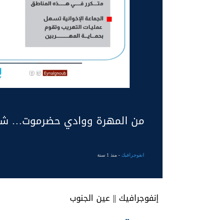
من المهرة ووادي حضرموت… شريا
انفوجرافيك
- منذ 1 سنة
إنفوجرافيك || عين الجنوب