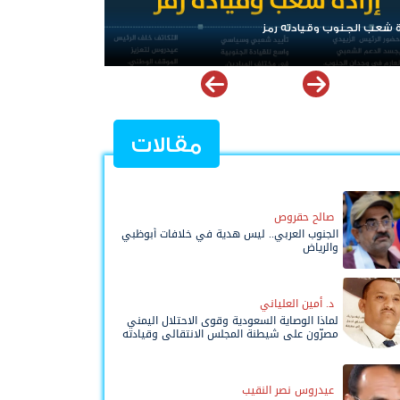
ب الجنوب وقيادته رمز
الرئيس عيدروس الزُبيدي..
مقالات
صالح حقروص
الجنوب العربي.. ليس هدية في خلافات أبوظبي
والرياض
د. أمين العلياني
لماذا الوصاية السعودية وقوى الاحتلال اليمني
مصرّون على شيطنة المجلس الانتقالي وقيادته
المفوضة وحواضنه الشعبية؟
عيدروس نصر النقيب