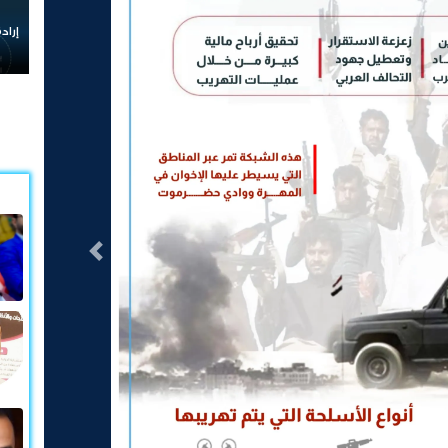
إرادة شع
التالى