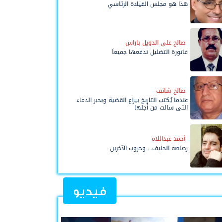
هذا هو مجلس القيادة الرئاسي
صالح علي الدويل باراس
فاتورة التضليل ندفعها جميعاً
صالح شائف
عندما يُكتب التاريخ بيراع القضية وبحبر الدماء
التي سالت من أجلها
أحمد عبداللاه
رصاصة الحليف... وحروب الآخرين
فيديو