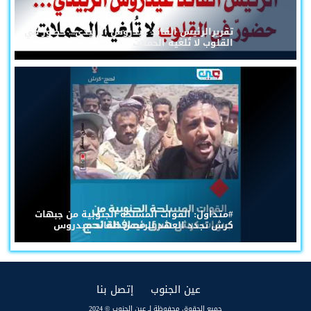
تقريرالرئيس القائد عيدروس الزُبيدي... حضورٌ في
القلوب لا تُلغيه الحملات
#متداول: القوات المسلحة الجنوبية من جبهات
كرش تجدد العهد للرئيس القائد عيدروس
(current)
(current)
عين الجنوب
إتصل بنا
جميع الحقوق محفوظة لـ عين الجنوب © 2024