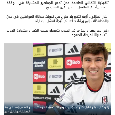
تنفيذية انتقالي العاصمة عدن تدعو الجماهير للمشاركة في الوقفة
التضامنية مع المعتقل البطل معين المقرحي
الغاز المنزلي.. أزمة تتكرر بلا حلول هل تحولت معاناة المواطنين في عدن
والمحافظات إلى ورقة ضغط أم نتيجة لفشل الإدارة؟
رغم العواصف والمؤامرات.. الجنوب يتمسك بحلمه الكبير واستعادة الدولة
باتت عنوانًا لمرحلة الصمود
 طموح برشلونة في ضم عز الدين أوناحي هل تتم
عبد الكريم