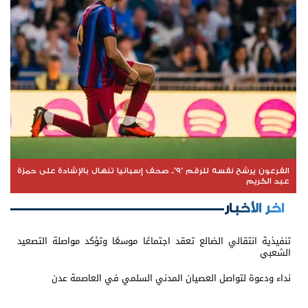
الفرعون يرشح نفسه للرقم "9".. صحف إسبانيا تنهال بالإشادة على حمزة
عبد الكريم
اخر الأخبار
تنفيذية انتقالي الضالع تعقد اجتماعًا موسعًا وتؤكد مواصلة التصعيد
الشعبي
نداء ودعوة لتواصل العصيان المدني السلمي في العاصمة عدن