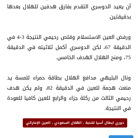
أن يعيد الدوسري التقدم بفارق هدفين للهلال بعدها
بدقيقتين.
ورفض العين الاستسلام وقلص رحيمي النتيجة 3-4 في
الدقيقة 67، لكن الدوسري أكمل ثلاثيته في الدقيقة
75، ومنح الهلال الهدف الخامس.
ونال البليهي مدافع الهلال بطاقة حمراء للمسة يد
منعت هجمة للعين في الدقيقة 82، ولم يكن هدف
رحيمي الثالث من ركلة جزاء والرابع للعين كافيا للعودة
في النتيجة.
دوري ابطال آسيا للنخبة ، الهلال السعودي ، العين الإماراتي