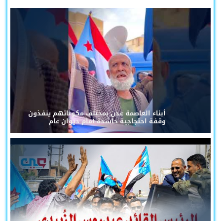
أبناء العاصمة عدن بمختلف مكوناتهم ينفذون
وقفة احتجاجية حاشدة أمام ديوان عام