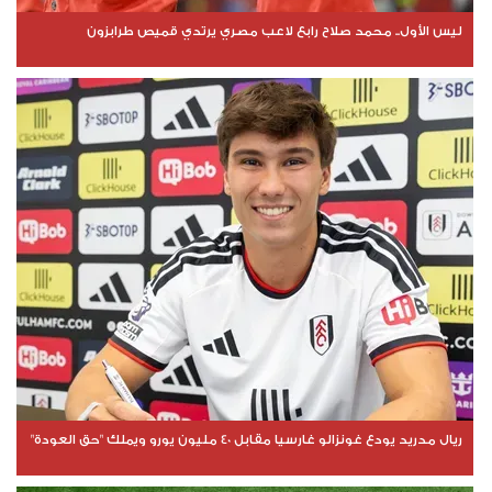
ليس الأول.. محمد صلاح رابع لاعب مصري يرتدي قميص طرابزون
ريال مدريد يودع غونزالو غارسيا مقابل 40 مليون يورو ويملك "حق العودة"