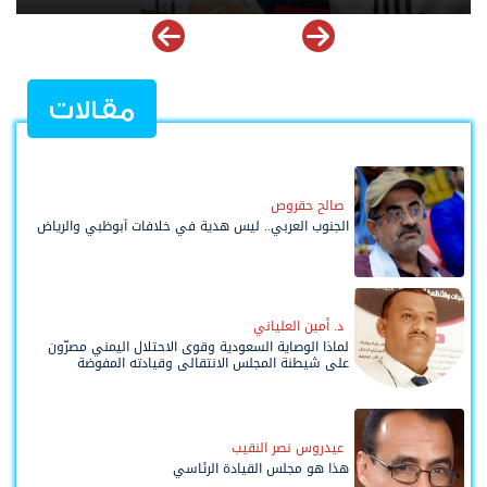
مقالات
صالح حقروص
الجنوب العربي.. ليس هدية في خلافات أبوظبي والرياض
د. أمين العلياني
لماذا الوصاية السعودية وقوى الاحتلال اليمني مصرّون
على شيطنة المجلس الانتقالي وقيادته المفوضة
وحواضنه الشعبية؟
عيدروس نصر النقيب
هذا هو مجلس القيادة الرئاسي