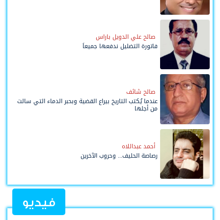
صالح علي الدويل باراس
فاتورة التضليل ندفعها جميعاً
صالح شائف
عندما يُكتب التاريخ بيراع القضية وبحبر الدماء التي سالت
من أجلها
أحمد عبداللاه
رصاصة الحليف... وحروب الآخرين
فيديو