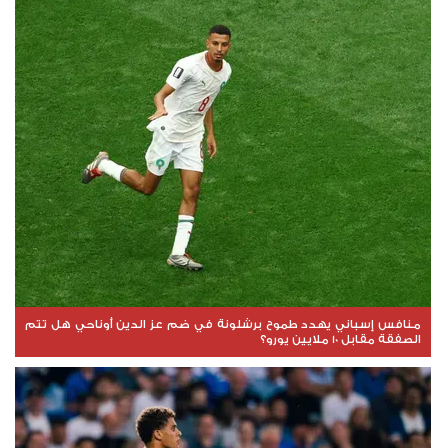
منافس إسباني يهدد طموح برشلونة في ضم عز الدين أوناحي هل تتم
الصفقة مقابل 10 ملايين يورو؟