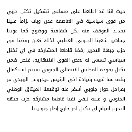
حيث اننا قد اطلعنا على مساعي تشكيل تكتل حزبي
من قوى سياسية في العاصمة عدن وبات لزاماً علينا
تحديد الموقف منه بكل شفافية ووضوح كما عودنا
جماهير شعبنا الجنوبي العظيم، لذلك نعلن رفضنا في
حزب جبهة التحرير رفضا قاطعا المشاركه في اي تكتل
سياسي تسعى له بعض القوى الانتهازية، فنحن ضمن
تكتل يقودة المجلس الانتقالي الجنوبي سيتم استكمال
بناءه عما قريب بقيادة اخي الرئيس عيدروس الزبيدي مر
بمراحل حوار جنوبي أسفر عنه توقيعنا الميثاق الوطني
الجنوبي و عليه ننفي نفيا قاطعا مشاركة حزب جبهة
التحرير لقيام اي تكتل اخر خارج إطار جنوبيتنا.