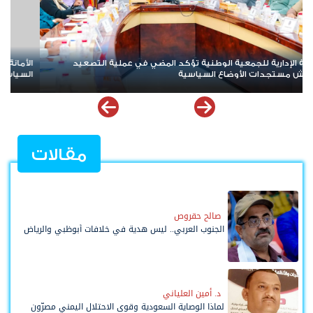
نة العامة تعقد اجتماعها الدوري وتقف أمام مستجدات المشهد
الأمين العا
سي والاقتصادي في الجنوب
وادي وصحر
مقالات
صالح حقروص
الجنوب العربي.. ليس هدية في خلافات أبوظبي والرياض
د. أمين العلياني
لماذا الوصاية السعودية وقوى الاحتلال اليمني مصرّون