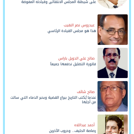
على شيطنة المجلس الانتقالي وقيادته المفوضة
وحواضنه الشعبية؟
عيدروس نصر النقيب
هذا هو مجلس القيادة الرئاسي
صالح علي الدويل باراس
فاتورة التضليل ندفعها جميعاً
صالح شائف
عندما يُكتب التاريخ بيراع القضية وبحبر الدماء التي سالت
من أجلها
أحمد عبداللاه
رصاصة الحليف... وحروب الآخرين