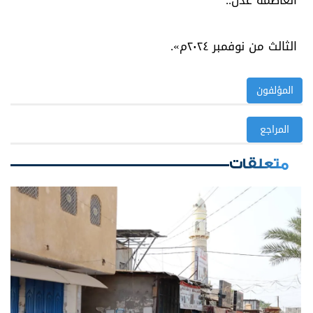
العاصمة عدن..
الثالث من نوفمبر ٢٠٢٤م».
المؤلفون
المراجع
متعلقات