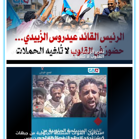
تقريرالرئيس القائد عيدروس الزُبيدي... حضورٌ في
القلوب لا تُلغيه الحملات
#متداول: القوات المسلحة الجنوبية من جبهات
كرش تجدد العهد للرئيس القائد عيدروس