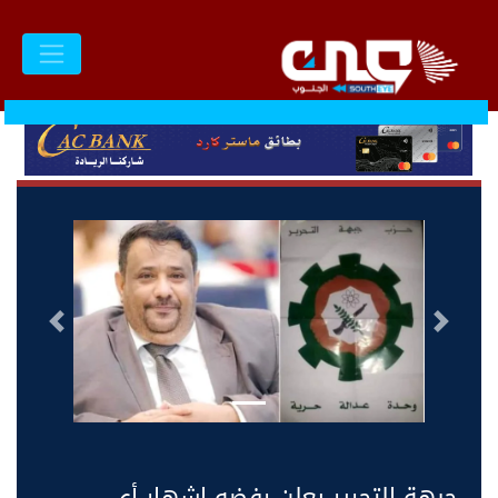
السابق
التالى
جبهة التحرير يعلن رفضه إشهار أي