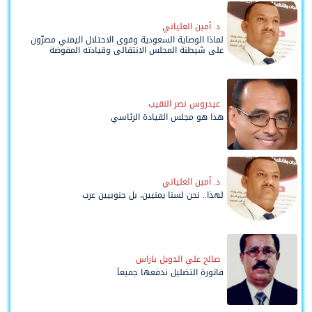
د. أمين العلياني
لماذا الوصاية السعودية وقوى الاحتلال اليمني مصرّون
على شيطنة المجلس الانتقالي وقيادته المفوضة
وحواضنه الشعبية؟
عيدروس نصر النقيب
هذا هو مجلس القيادة الرئاسي
د. أمين العلياني
لهذا.. نحن لسنا يمنيين، بل جنوبيين عرب
صالح علي الدويل باراس
فاتورة التضليل ندفعها جميعاً