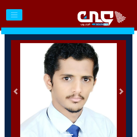
السابق
التالى