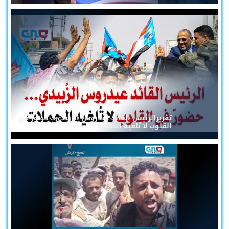
تقريرالرئيس القائد عيدروس الزُبيدي... حضورٌ في
القلوب لا تُلغيه الحملات