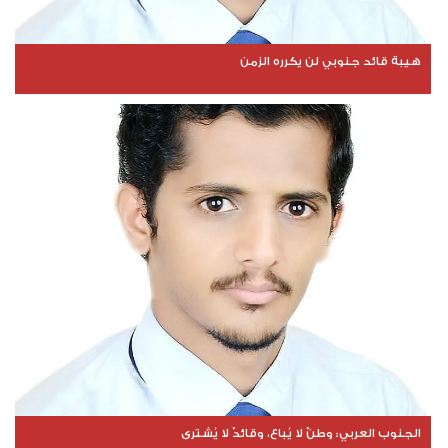
هيبة قائد جنوبي لن يكرره الزمن
الجنوب العربي: وطنٌ لا يُباع، وقائدٌ لا يُشترى