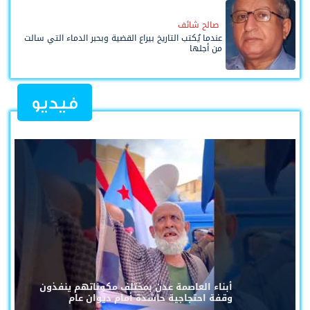
صالح شائف
عندما يُكتب التاريخ بيراع القضية وبحبر الدماء التي سالت
من أجلها
فيديو
أبناء العاصمة عدن بمختلف مكوناتهم ينفذون
وقفة احتجاجية حاشدة أمام ديوان عام