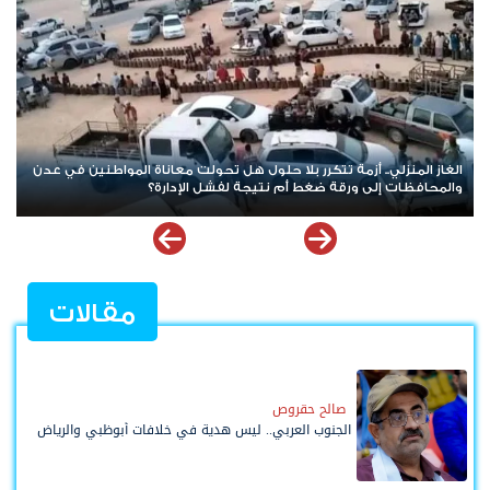
رغم العواصف والمؤامرات.. الجنوب يتمسك بحلمه الكبير واستعادة
الدولة باتت عنوانًا لمرحلة الصمود
مقالات
صالح حقروص
الجنوب العربي.. ليس هدية في خلافات أبوظبي والرياض