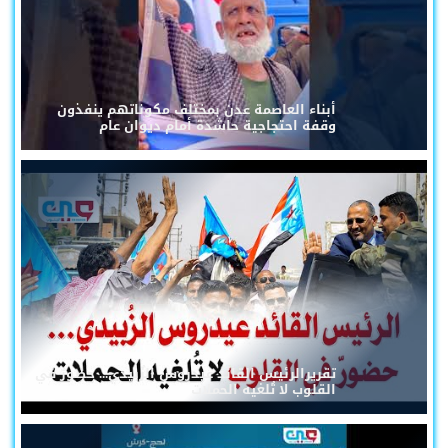
أبناء العاصمة عدن بمختلف مكوناتهم ينفذون
وقفة احتجاجية حاشدة أمام ديوان عام
تقريرالرئيس القائد عيدروس الزُبيدي... حضورٌ في
القلوب لا تُلغيه الحملات