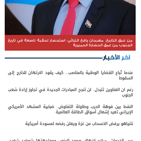
من عبق التاريخ، مهرجان يافع التراثي، استحضار لحقبة ناصعة في تاريخ
الجنوب من عمق الحضارة الحِميرية
اخر الأخبار
عندما تُباع القضايا الوطنية بالمناصب... كيف يقود الارتهان للخارج إلى
السقوط
رغم ان العناوين تتبدل.. لن تنجح المبادرات الجديدة في تجاوز إرادة شعب
الجنوب
النفط بين فوهة الحرب وطاولة التفاوض.. ضبابية المشهد الأمريكي
الإيراني تعيد إشعال أسواق الطاقة العالمية
نتنياهو يرفض الانسحاب من غزة ويعلن رفضه لمسودة أمريكية
حرب الخدمات.. سلاح لإنهاك صمود الجنوب ومواجهتها بتصعيد شعبي