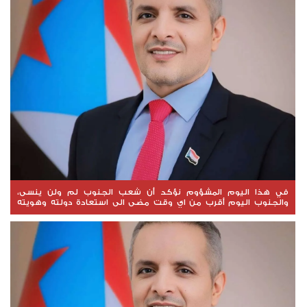
في هذا اليوم المشؤوم نؤكد أن شعب الجنوب لم ولن ينسى،
والجنوب اليوم أقرب من اي وقت مضى الى استعادة دولته وهويته
وسيادته