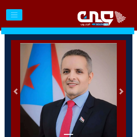
السابق
التالى