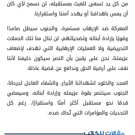
من كل يد تسعى للعبث بمستقبله، لن نسمح لأي كان
أن يمس باهدافنا أو يهدد أمننا واستقرارنا.
المعركة ضد الإرهاب مستمرة، والجنوب سيظل صامدًا
وقويًا بإرادة أبنائه وتضحياتهم، لن تنال منا تلك الحملات
التحريضية ولا العمليات الإرهابية التي تهدف لإضعاف
عزيمتنا، نحن على يقين بأن النصر سيكون حليفنا لأننا
نقف على أرضية الحق وندافع عن قضية عادلة.
المجد والخلود لشهدائنا الأبرار، والشفاء العاجل لجرحانا،
الجنوب سينتصر بقوة عزيمته وإرادة أبنائه، وسيمضي
قدمًا نحو مستقبل أكثر أمنًا واستقرارًا، رغم كل
التحديات والمؤامرات التي تُحاك ضده.
مقالات للكاتب