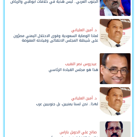
الجنوب العربي.. ليس هدية في خلافات أبوظبي والرياض
د. أمين العلياني
لماذا الوصاية السعودية وقوى الاحتلال اليمني مصرّون
على شيطنة المجلس الانتقالي وقيادته المفوضة
وحواضنه الشعبية؟
عيدروس نصر النقيب
هذا هو مجلس القيادة الرئاسي
د. أمين العلياني
لهذا.. نحن لسنا يمنيين، بل جنوبيين عرب
صالح علي الدويل باراس