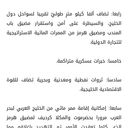
رابعا: تضاف ألفا كيلو مترٍ طوليّ تقريبا لسواحل دول
الخليج، والسيطرة على أمن واستقرار مضيق باب
المندب ومضيق هرمز من الممرات المائية الاستراتيجية
للتجارة الدولية.
خامسا: خبرات عسكرية متراكمة.
سادسا: ثروات نفطية ومعدنية وبحرية تضاف للقوة
الاقتصادية الخليجية.
سابعا: إمكانية إقامة ممر مائي من الخليج العربي لبحر
العرب مرورا بحضرموت والمكلا كرديف لمضيق هرمز
الذي كلما تعقدت الأمور تم التهديد بإغلاقه مما