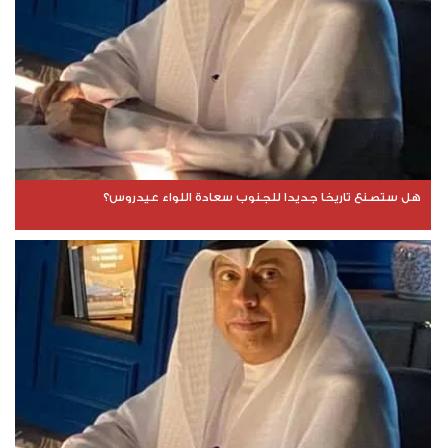
هل ستصنع تاريخا جديدا للجنوب سعادة اللواء عيدروس؟