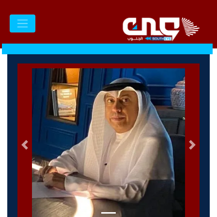
السابق
التالى