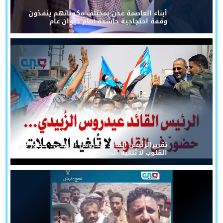
أبناء العاصمة عدن بمختلف مكوناتهم ينفذون
وقفة احتجاجية حاشدة أمام ديوان عام
تقريرالرئيس القائد عيدروس الزُبيدي... حضورٌ في
القلوب لا تُلغيه الحملات