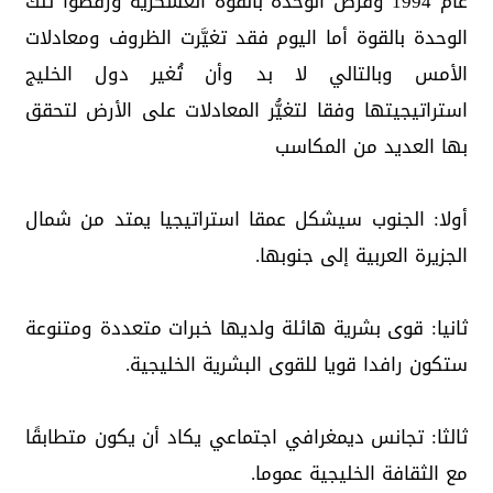
عام 1994 وفرض الوحدة بالقوة العسكرية ورفضوا تلك
الوحدة بالقوة أما اليوم فقد تغيَّرت الظروف ومعادلات
الأمس وبالتالي لا بد وأن تُغير دول الخليج
استراتيجيتها وفقا لتغيُّر المعادلات على الأرض لتحقق
بها العديد من المكاسب
أولا: الجنوب سيشكل عمقا استراتيجيا يمتد من شمال
الجزيرة العربية إلى جنوبها.
ثانيا: قوى بشرية هائلة ولديها خبرات متعددة ومتنوعة
ستكون رافدا قويا للقوى البشرية الخليجية.
ثالثا: تجانس ديمغرافي اجتماعي يكاد أن يكون متطابقًا
مع الثقافة الخليجية عموما.