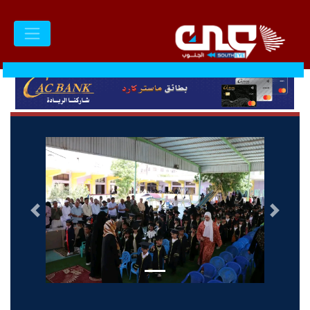
السابق
التالى