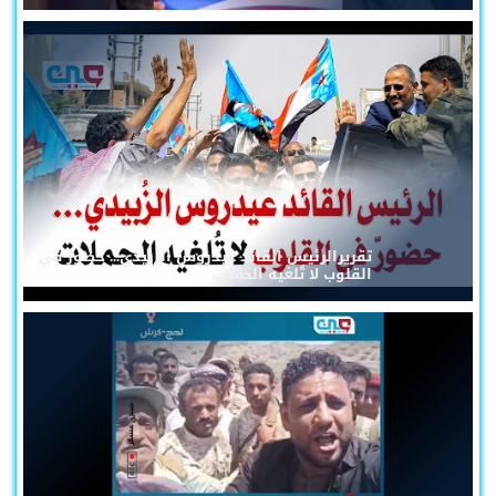
تقريرالرئيس القائد عيدروس الزُبيدي... حضورٌ في
القلوب لا تُلغيه الحملات