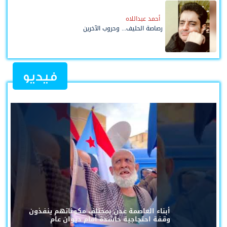
أحمد عبداللاه
رصاصة الحليف... وحروب الآخرين
فيديو
أبناء العاصمة عدن بمختلف مكوناتهم ينفذون
وقفة احتجاجية حاشدة أمام ديوان عام