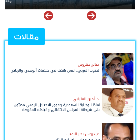
ملف إخفاقات التحالف العربي في اليمن
تدخل 
مقالات
صالح حقروص
الجنوب العربي.. ليس هدية في خلافات أبوظبي والرياض
د. أمين العلياني
لماذا الوصاية السعودية وقوى الاحتلال اليمني مصرّون
على شيطنة المجلس الانتقالي وقيادته المفوضة
وحواضنه الشعبية؟
عيدروس نصر النقيب
هذا هو مجلس القيادة الرئاسي