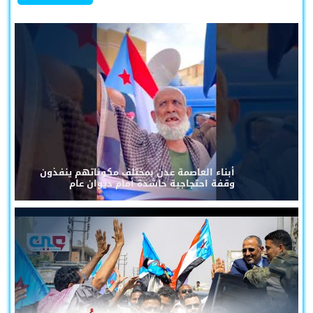
أبناء العاصمة عدن بمختلف مكوناتهم ينفذون
وقفة احتجاجية حاشدة أمام ديوان عام