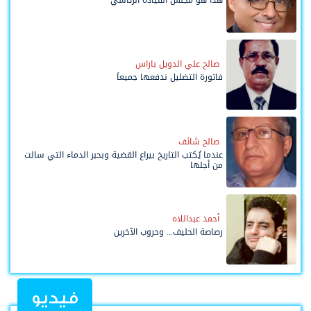
صالح علي الدويل باراس
فاتورة التضليل ندفعها جميعاً
صالح شائف
عندما يُكتب التاريخ بيراع القضية وبحبر الدماء التي سالت
من أجلها
أحمد عبداللاه
رصاصة الحليف... وحروب الآخرين
فيديو