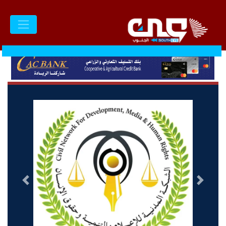
السابق
التالى