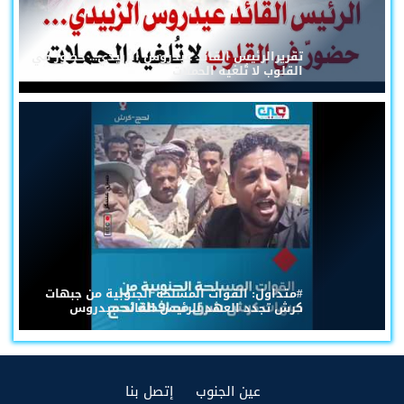
تقريرالرئيس القائد عيدروس الزُبيدي... حضورٌ في
القلوب لا تُلغيه الحملات
#متداول: القوات المسلحة الجنوبية من جبهات
كرش تجدد العهد للرئيس القائد عيدروس
(current)
(current)
عين الجنوب
إتصل بنا