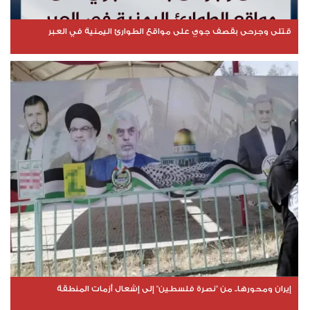
قتلى وجرحى بقصف جوي على مواقع الطوارئ اليمنية في العبر
إيران ومحورها.. من "نصرة فلسطين" إلى إشعال أزمات المنطقة