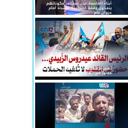
أبناء العاصمة عدن بمختلف مكوناتهم
ينفذون وقفة احتجاجية حاشدة أمام
ديوان عام
تقريرالرئيس القائد عيدروس الزُبيدي...
حضورٌ في القلوب لا تُلغيه الحملات