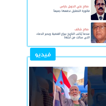
صالح علي الدويل باراس
فاتورة التضليل ندفعها جميعاً
صالح شائف
عندما يُكتب التاريخ بيراع القضية وبحبر الدماء
التي سالت من أجلها
فيديو