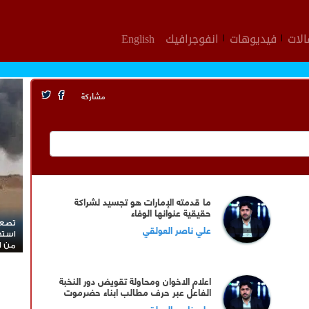
لات
فيديوهات
انفوجرافيك
English
مشاركة
ما قدمته الإمارات هو تجسيد لشراكة
حقيقية عنوانها الوفاء
تصعي
علي ناصر العولقي
استه
من ال
اعلام الاخوان ومحاولة تقويض دور النخبة
الفاعل عبر حرف مطالب ابناء حضرموت
علي ناصر العولقي