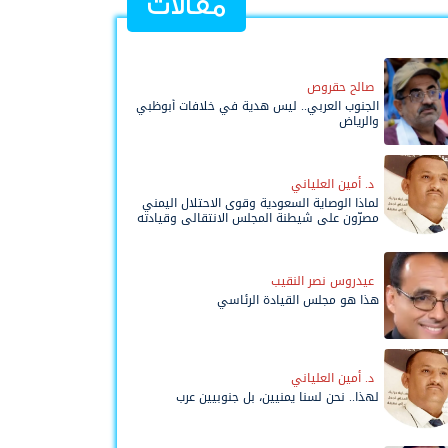
مقالات
صالح حقروص
الجنوب العربي.. ليس هدية في خلافات أبوظبي
والرياض
د. أمين العلياني
لماذا الوصاية السعودية وقوى الاحتلال اليمني
مصرّون على شيطنة المجلس الانتقالي وقيادته
المفوضة وحواضنه الشعبية؟
عيدروس نصر النقيب
هذا هو مجلس القيادة الرئاسي
د. أمين العلياني
لهذا.. نحن لسنا يمنيين، بل جنوبيين عرب