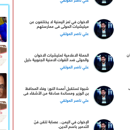
الاخوان في تعز اليمنية لا يختلفون عن
ميليشيات الحوثي في ممارستهم
علي ناصر العولقي
ن
الحملة الاعلامية لمليشيات الاخوان
والحوثي ضد القوات الامنية الجنوبية دليل
واضح على التخادم المشترك بين الطرفين
علي ناصر العولقي
شبوة تستقبل أعمدة النور: وفاء المحافظ
بن الوزير ومساندة صادقة من الأشقاء في
الإمارات.
علي ناصر العولقي
الإخوان في ‎اليمن.. عصابة تتقن فنّ
التدمير باسم الدين.