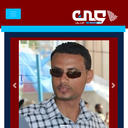
السابق
التالى