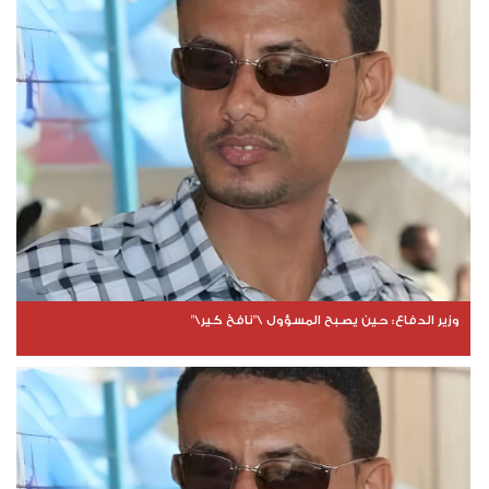
وزير الدفاع: حين يصبح المسؤول \"نافخ كير\"