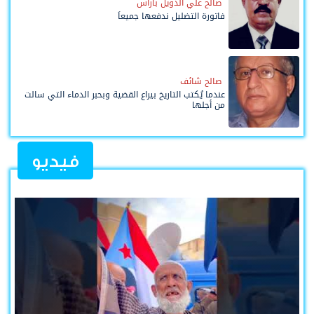
صالح علي الدويل باراس
فاتورة التضليل ندفعها جميعاً
صالح شائف
عندما يُكتب التاريخ بيراع القضية وبحبر الدماء التي سالت
من أجلها
فيديو