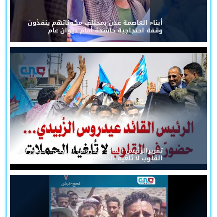
أبناء العاصمة عدن بمختلف مكوناتهم ينفذون
وقفة احتجاجية حاشدة أمام ديوان عام
تقريرالرئيس القائد عيدروس الزُبيدي... حضورٌ في
القلوب لا تُلغيه الحملات