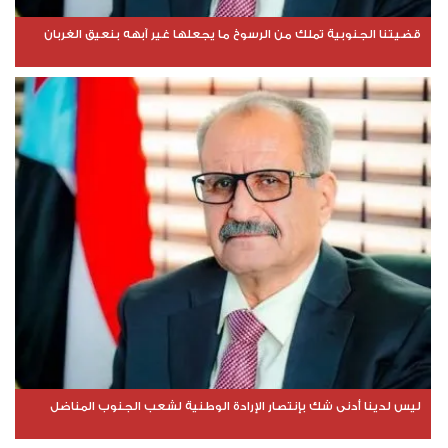
قضيتنا الجنوبية تملك من الرسوخ ما يجعلها غير آبهه بنعيق الغربان
ليس لدينا أدنى شك بإنتصار الإرادة الوطنية لشعب الجنوب المناضل