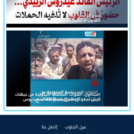
تقريرالرئيس القائد عيدروس الزُبيدي... حضورٌ في
القلوب لا تُلغيه الحملات
#متداول: القوات المسلحة الجنوبية من جبهات
كرش تجدد العهد للرئيس القائد عيدروس
(current)
(current)
عين الجنوب
إتصل بنا