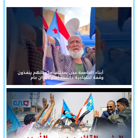
أبناء العاصمة عدن بمختلف مكوناتهم ينفذون
وقفة احتجاجية حاشدة أمام ديوان عام