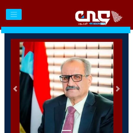
السابق
التالى