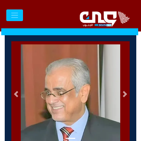
السابق
التالى