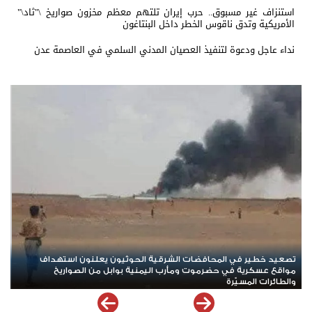
استنزاف غير مسبوق.. حرب إيران تلتهم معظم مخزون صواريخ \"ثاد\"
الأمريكية وتدق ناقوس الخطر داخل البنتاغون
نداء عاجل ودعوة لتنفيذ العصيان المدني السلمي في العاصمة عدن
*ردود باهتة للشرعية والتحالف أمام الهجوم الحوثي الدامي في مأرب
وحضرموت*