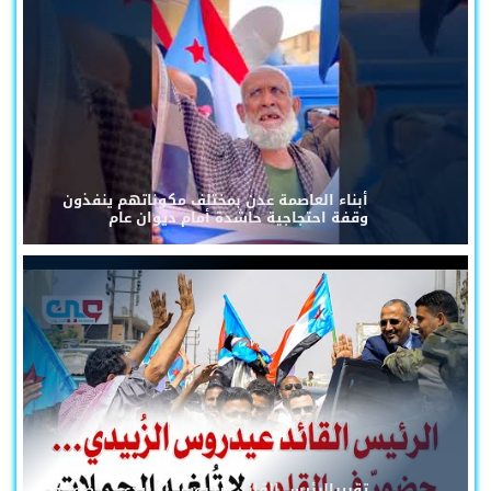
أبناء العاصمة عدن بمختلف مكوناتهم ينفذون
وقفة احتجاجية حاشدة أمام ديوان عام
تقريرالرئيس القائد عيدروس الزُبيدي... حضورٌ في