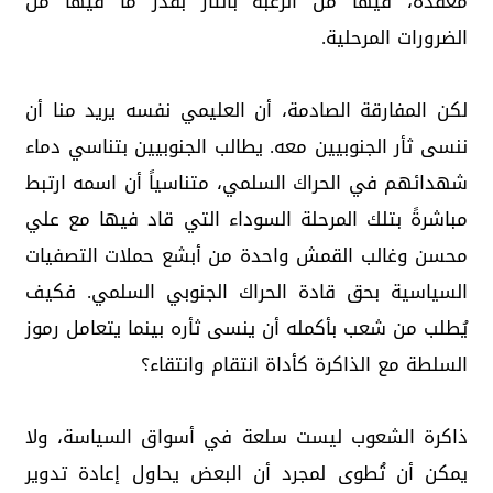
معقدة، فيها من الرغبة بالثأر بقدر ما فيها من
الضرورات المرحلية.
لكن المفارقة الصادمة، أن العليمي نفسه يريد منا أن
ننسى ثأر الجنوبيين معه. يطالب الجنوبيين بتناسي دماء
شهدائهم في الحراك السلمي، متناسياً أن اسمه ارتبط
مباشرةً بتلك المرحلة السوداء التي قاد فيها مع علي
محسن وغالب القمش واحدة من أبشع حملات التصفيات
السياسية بحق قادة الحراك الجنوبي السلمي. فكيف
يُطلب من شعب بأكمله أن ينسى ثأره بينما يتعامل رموز
السلطة مع الذاكرة كأداة انتقام وانتقاء؟
ذاكرة الشعوب ليست سلعة في أسواق السياسة، ولا
يمكن أن تُطوى لمجرد أن البعض يحاول إعادة تدوير