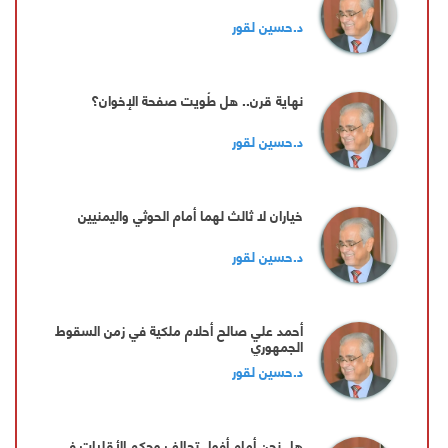
د.حسين لقور
نهاية قرن.. هل طُويت صفحة الإخوان؟
د.حسين لقور
‏خياران لا ثالث لهما أمام الحوثي واليمنيين
د.حسين لقور
‏أحمد علي صالح أحلام ملكية في زمن السقوط
الجمهوري
د.حسين لقور
‏هل نحن أمام أفول تحالف وحكم الأقليات في