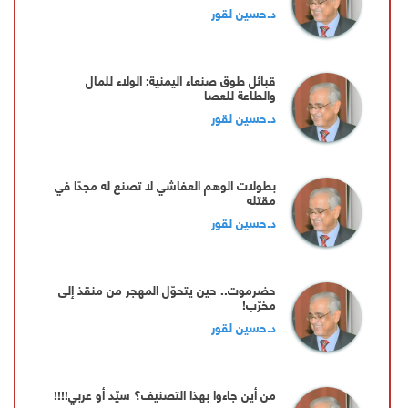
د.حسين لقور
‏قبائل طوق صنعاء اليمنية: الولاء للمال
والطاعة للعصا
د.حسين لقور
بطولات الوهم العفاشي لا تصنع له مجدًا في
مقتله
د.حسين لقور
حضرموت.. حين يتحوّل المهجر من منقذ إلى
مخرّب!
د.حسين لقور
من أين جاءوا بهذا التصنيف؟ سيّد أو عربي!!!!