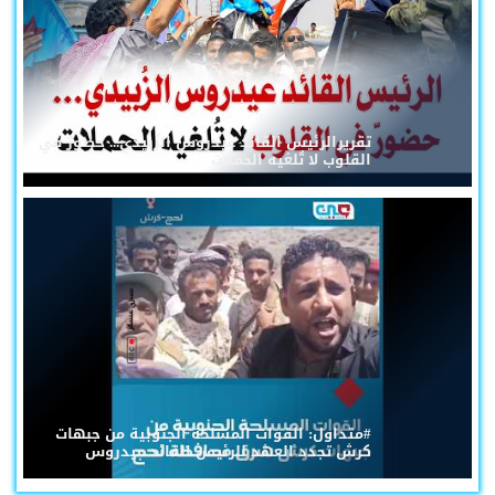
تقريرالرئيس القائد عيدروس الزُبيدي... حضورٌ في
القلوب لا تُلغيه الحملات
#متداول: القوات المسلحة الجنوبية من جبهات
كرش تجدد العهد للرئيس القائد عيدروس