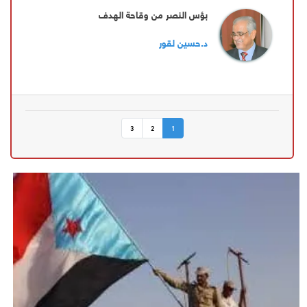
‏بؤس النصر من وقاحة الهدف
د.حسين لقور
3
2
1