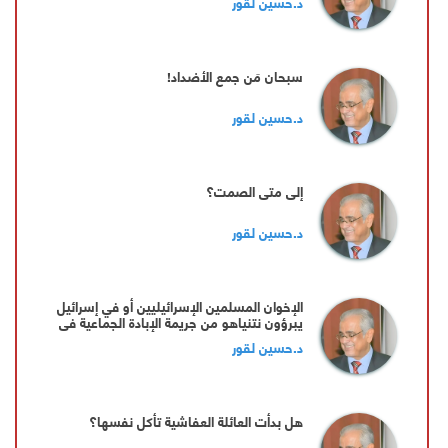
د.حسين لقور
سبحان مَن جمع الأضداد!
د.حسين لقور
إلى متى الصمت؟
د.حسين لقور
‏الإخوان المسلمين الإسرائيليين أو في إسرائيل
يبرؤون نتنياهو من جريمة الإبادة الجماعية في
غزة.
د.حسين لقور
‏هل بدأت العائلة العفاشية تأكل نفسها؟