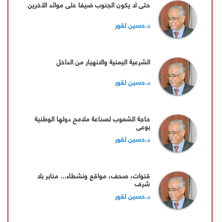
حتى لا يكون الجنوب ضيفا على موائد الآخرين
د.حسين لقور
‏الشرعية اليمنية والانهيار من الداخل
د.حسين لقور
حاجة الشعوب لصناعة ملامح دولها الوطنية
بوعي
د.حسين لقور
‏قنوات، صحف، مواقع ونشطاء... منابر بلا
شرف
د.حسين لقور