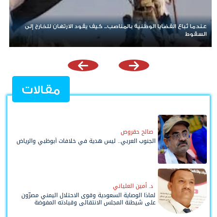
رغم ان العناوين تتبدل.. لن تنجح المبادرات الجديدة في تجاوز إرادة شعب
الجنوب
مقالات
صالح حقروص
الجنوب العربي.. ليس هدية في خلافات أبوظبي والرياض
د. أمين العلياني
لماذا الوصاية السعودية وقوى الاحتلال اليمني مصرّون
على شيطنة المجلس الانتقالي وقيادته المفوضة
وحواضنه الشعبية؟