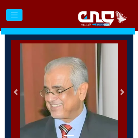
السابق
التالى