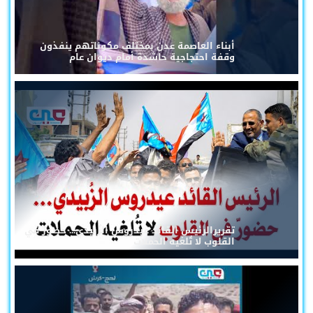
أبناء العاصمة عدن بمختلف مكوناتهم ينفذون
وقفة احتجاجية حاشدة أمام ديوان عام
تقريرالرئيس القائد عيدروس الزُبيدي... حضورٌ في
القلوب لا تُلغيه الحملات