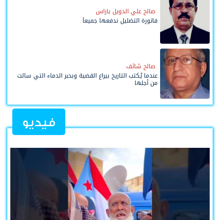
صالح علي الدويل باراس
فاتورة التضليل ندفعها جميعاً
صالح شائف
عندما يُكتب التاريخ بيراع القضية وبحبر الدماء التي سالت
من أجلها
فيديو