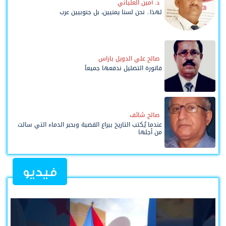
د. أمين العلياني
لهذا.. نحن لسنا يمنيين، بل جنوبيين عرب
صالح علي الدويل باراس
فاتورة التضليل ندفعها جميعاً
صالح شائف
عندما يُكتب التاريخ بيراع القضية وبحبر الدماء التي سالت
من أجلها
فيديو