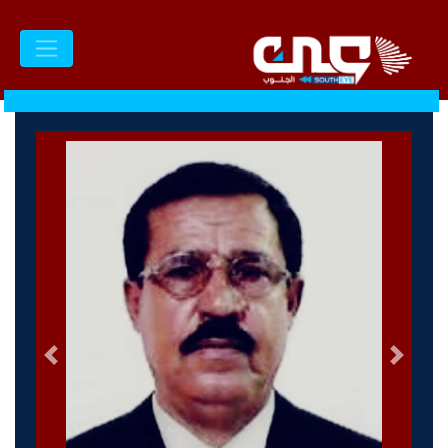
السابق
التالى