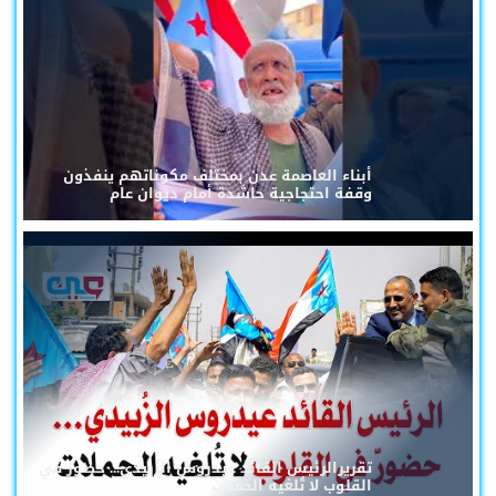
أبناء العاصمة عدن بمختلف مكوناتهم ينفذون
وقفة احتجاجية حاشدة أمام ديوان عام
تقريرالرئيس القائد عيدروس الزُبيدي... حضورٌ في
القلوب لا تُلغيه الحملات