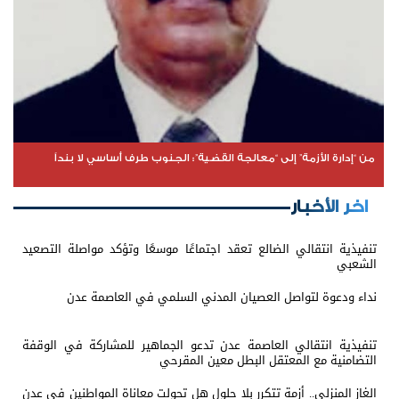
من “إدارة الأزمة” إلى “معالجة القضية”: الجنوب طرف أساسي لا بنداً
اخر الأخبار
تنفيذية انتقالي الضالع تعقد اجتماعًا موسعًا وتؤكد مواصلة التصعيد
الشعبي
نداء ودعوة لتواصل العصيان المدني السلمي في العاصمة عدن
تنفيذية انتقالي العاصمة عدن تدعو الجماهير للمشاركة في الوقفة
التضامنية مع المعتقل البطل معين المقرحي
الغاز المنزلي.. أزمة تتكرر بلا حلول هل تحولت معاناة المواطنين في عدن