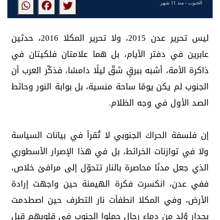
الجنوب
- منذ 11 شهر
‏ليس تحرير عدن 2015، ولا تحرير المكلا 2016، حدثين
عابرين في دفتر الأيام، بل هما علامتان فلكيتان في
ذاكرة الأمة، أشبه ببرقٍ شقّ ليلًا دامسًا، فذكّر العرب أن
الجنوب لم يكن يومًا ساحة منسية، بل بوابة النور وحائط
الصد الأول في وجه الظلام.
إن فلسفة الحراك الجنوبي لا تُقرأ في بيانات السياسة
ولا في توازنات الخرائط، بل في هذا الإصرار الأسطوري
الذي جعل مدنًا محاصرة بالنار تتحوّل إلى مرافئ خلاص،
ففي عدن، انكسرت فكرة الهيمنة حين واجهت إرادة
الأرض، وفي المكلا انطفأت نار التطرف حين اصطدمت
بجدار وُلد من دماء رجالٍ حملوا الجنوب في قلوبهم قبل