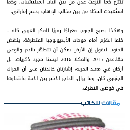
تُنتزع كما انتُزعت عدن من بين أنياب الميليشيات، وكما
استُعيدت المكلا من بين مخالب الإرهاب بدعم إماراتي.
وهكذا يصبح الجنوب معراجًا رمزيًا للفكر العربي كله ..
كلما انهزم أمام موجات الأيديولوجيا المتطرفة، ينهض
الجنوب ليقول إن الأرض يمكن أن تتطهّر بالدم والوعي
معًا،عدن 2015 والمكلا 2016 ليستا مجرد ذكريات، بل
أركان في معبد الحرية، إشارتان خالدتان على أن الحراك
الجنوبي كان، وما يزال، الحاجز الأخير بين الأمة وانتحارها
في فوضى التطرف.
مقالات للكاتب