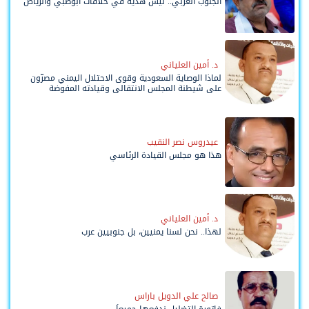
الجنوب العربي.. ليس هدية في خلافات أبوظبي والرياض
د. أمين العلياني
لماذا الوصاية السعودية وقوى الاحتلال اليمني مصرّون
على شيطنة المجلس الانتقالي وقيادته المفوضة
وحواضنه الشعبية؟
عيدروس نصر النقيب
هذا هو مجلس القيادة الرئاسي
د. أمين العلياني
لهذا.. نحن لسنا يمنيين، بل جنوبيين عرب
صالح علي الدويل باراس
فاتورة التضليل ندفعها جميعاً