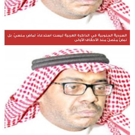
السرديةُ الجنوبية في الذاكرة العربية ليست استدعاءً لماضٍ منسيّ، بل
نبضٌ متصلٌ منذ الأحقاف الأولى