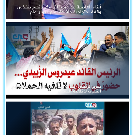
أبناء العاصمة عدن بمختلف مكوناتهم ينفذون
وقفة احتجاجية حاشدة أمام ديوان عام
تقريرالرئيس القائد عيدروس الزُبيدي... حضورٌ في
القلوب لا تُلغيه الحملات