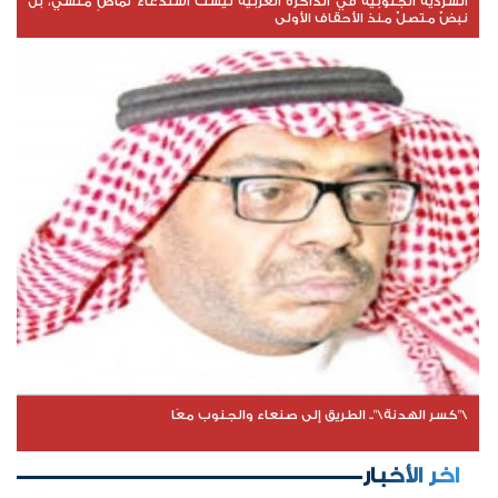
السرديةُ الجنوبية في الذاكرة العربية ليست استدعاءً لماضٍ منسيّ، بل
نبضٌ متصلٌ منذ الأحقاف الأولى
\"كسر الهدنة\".. الطريق إلى صنعاء والجنوب معًا
اخر الأخبار