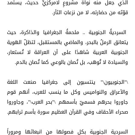
الذي جعل منه نواة مشروعٍ لامركزيٍّ حديث، يستمد
قوّتَه من حضارته، لا من نزعاتِ الثأر.
السرديةُ الجنوبية .. ملحمةُ الجغرافيا والذاكرة، حيث
يتعانق الرملُ بالبحر، والماضي بالمستقبل، لتظلّ الهوية
الجنوبية العربية شاهدًا على أن العراقة لا تُستعار،
والسيادة لا تُوهب، بل تُصان بالوعي كما تُصان بالدم.
\"الجنوبيون\" ينتسبون إلى جغرافيا صنعت اللغة
والأعراق والنواميس وكل ما ينسب للعرب، أنهم قوم
جاوروا بحرهم فسميّ بأسمهم \"بحر العرب\"، وجاوروا
صحراء الأحقاف وفي القرآن العظيم سورة بأسم ترابهم.
السردية الجنوبية بكل فصولها من انبعاثها ومروراً