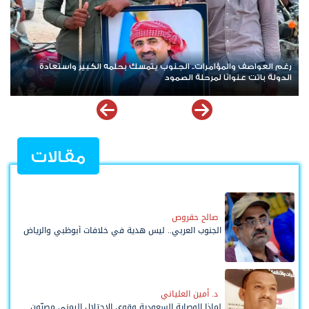
قوات الطوارئ اليمنية بين نشوة التفاخر بالأمس ودموع التماسيح اليوم
مقالات
صالح حقروص
الجنوب العربي.. ليس هدية في خلافات أبوظبي والرياض
د. أمين العلياني
لماذا الوصاية السعودية وقوى الاحتلال اليمني مصرّون