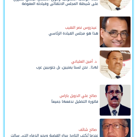
على شيطنة المجلس الانتقالي وقيادته المفوضة
وحواضنه الشعبية؟
عيدروس نصر النقيب
هذا هو مجلس القيادة الرئاسي
د. أمين العلياني
لهذا.. نحن لسنا يمنيين، بل جنوبيين عرب
صالح علي الدويل باراس
فاتورة التضليل ندفعها جميعاً
صالح شائف
عندما يُكتب التاريخ بيراع القضية وبحبر الدماء التي سالت