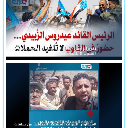
تقريرالرئيس القائد عيدروس الزُبيدي... حضورٌ في
القلوب لا تُلغيه الحملات
#متداول: القوات المسلحة الجنوبية من جبهات