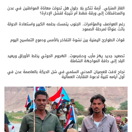
الغاز المنزلي.. أزمة تتكرر بلا حلول هل تحولت معاناة المواطنين في عدن
والمحافظات إلى ورقة ضغط أم نتيجة لفشل الإدارة؟
رغم العواصف والمؤامرات.. الجنوب يتمسك بحلمه الكبير واستعادة الدولة
باتت عنوانًا لمرحلة الصمود
قوات الطوارئ اليمنية بين نشوة التفاخر بالأمس ودموع التماسيح اليوم
تصعيد جديد يهز مأرب وحضرموت.. الهجوم الحوثي يخلط الأوراق ويعيد
البلد إلى حافة المواجهة الشاملة
نجاح لافت للعصيان المدني السلمي في شل الحركة بالعاصمة عدن في
أول أيامه تلبيةً لدعوة النقابات العمالية