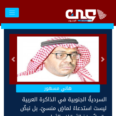
السابق
التالى
هاني مسهور
السرديةُ الجنوبية في الذاكرة العربية
ليست استدعاءً لماضٍ منسيّ، بل نبضٌ