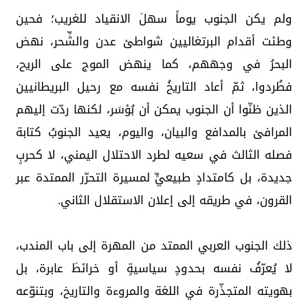
ولم يكن الجنوب يوماً سهلَ الانقياد للغريب؛ فحين
وطئت أقدام البرتغاليين شواطئ عدن والشِّحر، نهض
البحرُ في وجههم، كما ينهض الموج على الريح،
فطُردوا، ثمّ أعاد التاريخُ نفسه مع رحيل البريطانيين
الذين ظنّوا أن الجنوب يمكن أن بُؤسَر، لكنها ردّت إليهم
المرافئ بالمدافع والبيان، واليوم، يعيد الجنوبُ كتابة
فصله الثالث في سعيه لطرد الاحتلال اليمني، لا كحربٍ
جديدة، بل كامتدادٍ طبيعيٍّ لمسيرة التحرّر الممتدة عبر
القرون، في طريقه إلى إعلان الاستقلال الثاني.
ذلك الجنوب العربي الممتد من المهرة إلى باب المندب،
لا يُعرّفُ نفسه بحدودٍ سياسيةٍ أو خرائطَ عابرة، بل
بهويته المتجذّرة في اللغة والمروءة والتاريخ، وبتنوّعه