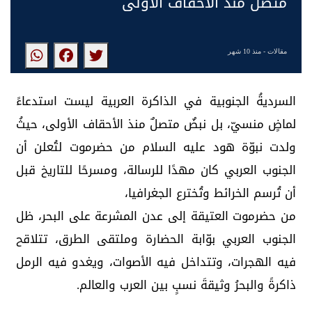
متصلٌ منذ الأحقاف الأولى
مقالات
- منذ 10 شهر
‏السرديةُ الجنوبية في الذاكرة العربية ليست استدعاءً
لماضٍ منسيّ، بل نبضٌ متصلٌ منذ الأحقاف الأولى، حيثُ
ولدت نبوّة هود عليه السلام من حضرموت لتُعلن أن
الجنوب العربي كان مهدًا للرسالة، ومسرحًا للتاريخ قبل
أن تُرسم الخرائط وتُخترع الجغرافيا،
من حضرموت العتيقة إلى عدن المشرعة على البحر، ظل
الجنوب العربي بوّابة الحضارة وملتقى الطرق، تتلاقح
فيه الهجرات، وتتداخل فيه الأصوات، ويغدو فيه الرمل
ذاكرةً والبحرُ وثيقةَ نسبٍ بين العرب والعالم.