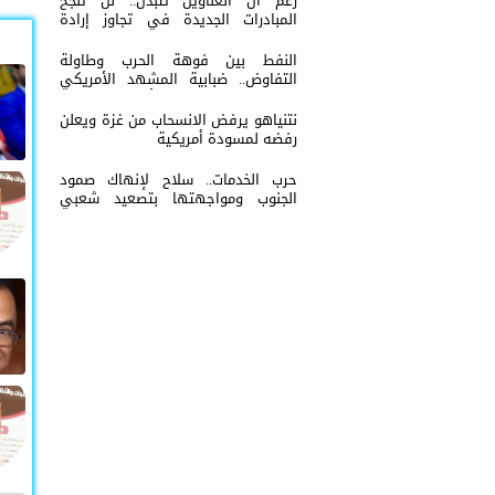
رغم ان العناوين تتبدل.. لن تنجح
المبادرات الجديدة في تجاوز إرادة
شعب الجنوب
النفط بين فوهة الحرب وطاولة
التفاوض.. ضبابية المشهد الأمريكي
الإيراني تعيد إشعال أسواق الطاقة
العالمية
نتنياهو يرفض الانسحاب من غزة ويعلن
رفضه لمسودة أمريكية
حرب الخدمات.. سلاح لإنهاك صمود
الجنوب ومواجهتها بتصعيد شعبي
مستمر