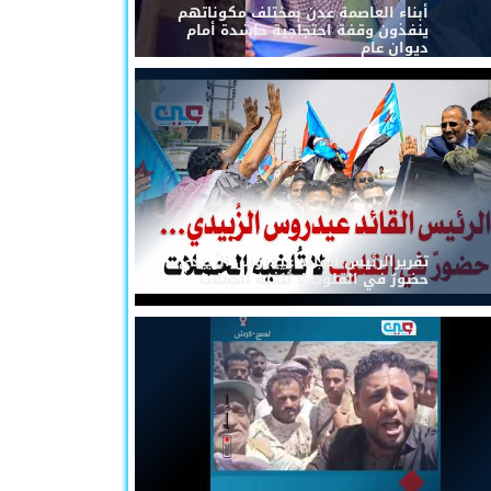
أبناء العاصمة عدن بمختلف مكوناتهم
ينفذون وقفة احتجاجية حاشدة أمام
ديوان عام
تقريرالرئيس القائد عيدروس الزُبيدي...
حضورٌ في القلوب لا تُلغيه الحملات