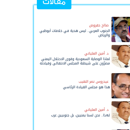
مقالات
صالح حقروص
الجنوب العربي.. ليس هدية في خلافات أبوظبي
والرياض
د. أمين العلياني
لماذا الوصاية السعودية وقوى الاحتلال اليمني
مصرّون على شيطنة المجلس الانتقالي وقيادته
المفوضة وحواضنه الشعبية؟
عيدروس نصر النقيب
هذا هو مجلس القيادة الرئاسي
د. أمين العلياني
لهذا.. نحن لسنا يمنيين، بل جنوبيين عرب