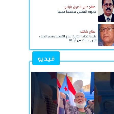
صالح علي الدويل باراس
فاتورة التضليل ندفعها جميعاً
صالح شائف
عندما يُكتب التاريخ بيراع القضية وبحبر الدماء
التي سالت من أجلها
فيديو