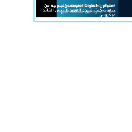
#متداول: القوات المسلحة الجنوبية من
جبهات كرش تجدد العهد للرئيس القائد
عيدروس