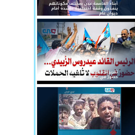
أبناء العاصمة عدن بمختلف مكوناتهم
ينفذون وقفة احتجاجية حاشدة أمام
ديوان عام
تقريرالرئيس القائد عيدروس الزُبيدي...
حضورٌ في القلوب لا تُلغيه الحملات