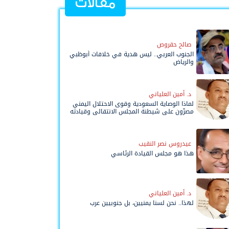
مقالات
صالح حقروص
الجنوب العربي.. ليس هدية في خلافات أبوظبي
والرياض
د. أمين العلياني
لماذا الوصاية السعودية وقوى الاحتلال اليمني
مصرّون على شيطنة المجلس الانتقالي وقيادته
المفوضة وحواضنه الشعبية؟
عيدروس نصر النقيب
هذا هو مجلس القيادة الرئاسي
د. أمين العلياني
لهذا.. نحن لسنا يمنيين، بل جنوبيين عرب