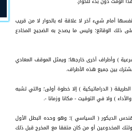
ذا الوقت دون بدء للحوار.
سها أمام شيء آخر لا علاقة له بالحوار لا من قريب
ى ذلك الوقائع؛ وليس ما يصدح به الضجيج المخادع
ية ) وأطراف أخرى خارجها؛ ويمثل الموقف المعادي
شترك بين جميع هذه الأطراف.
الطريقة ( الدراماتيكية ) إلا خطوة أولى؛ والتي تشبه
أداء ) ولا في التوقيت - مكانا وزمانا -.
ندس الديكور ( السياسي )؛ وهو وحده البطل الأول
ولئك المخدوعين أو من كان متفقا مع المخرج قبل ذلك