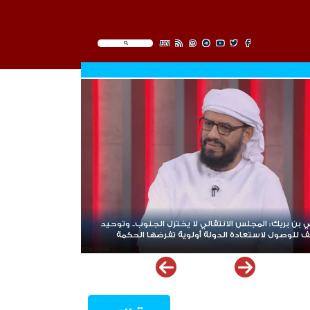
EN
Zinjibar: Civil Disobedience Enters Third Consecutive Day Amid T
Commercial Compliance and Widespread Public Engagem