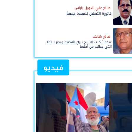
صالح علي الدويل باراس
فاتورة التضليل ندفعها جميعاً
صالح شائف
عندما يُكتب التاريخ بيراع القضية وبحبر الدماء
التي سالت من أجلها
فيديو