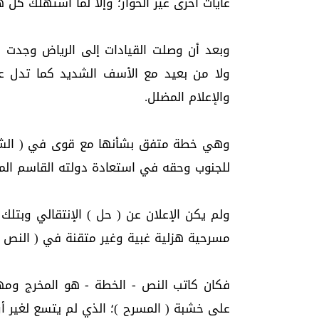
غايات أخرى غير الحوار؛ وإلا لما أستهلك كل ه
وبعد أن وصلت القيادات إلى الرياض وجدت نف
ولا من بعيد مع الأسف الشديد كما تدل عل
والإعلام المضلل.
وهي خطة متفق بشأنها مع قوى في ( الشرع
للجنوب وحقه في استعادة دولته القاسم الم
ولم يكن الإعلان عن ( حل ) الإنتقالي وبتلك 
مسرحية هزلية غبية وغير متقنة في ( النص وال
فكان كاتب النص - الخطة - هو المخرج ومه
على خشبة ( المسرح )؛ الذي لم يتسع لغير أ