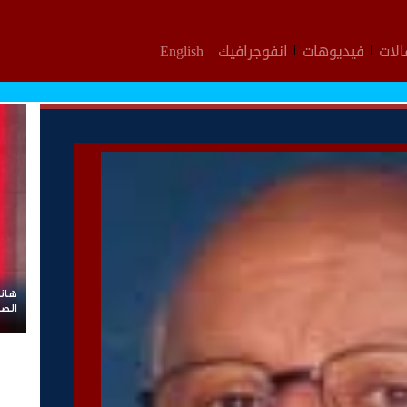
لات
فيديوهات
انفوجرافيك
English
otal
ent.