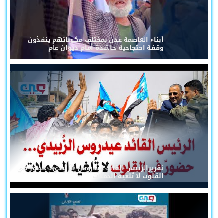
أبناء العاصمة عدن بمختلف مكوناتهم ينفذون
وقفة احتجاجية حاشدة أمام ديوان عام
تقريرالرئيس القائد عيدروس الزُبيدي... حضورٌ في
القلوب لا تُلغيه الحملات