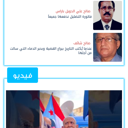
صالح علي الدويل باراس
فاتورة التضليل ندفعها جميعاً
صالح شائف
عندما يُكتب التاريخ بيراع القضية وبحبر الدماء التي سالت
من أجلها
فيديو