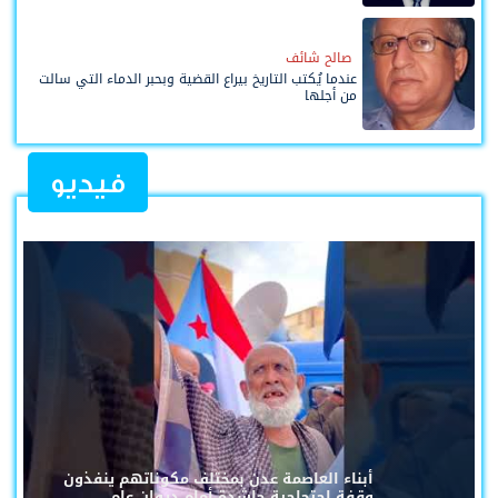
صالح شائف
عندما يُكتب التاريخ بيراع القضية وبحبر الدماء التي سالت
من أجلها
فيديو
أبناء العاصمة عدن بمختلف مكوناتهم ينفذون
وقفة احتجاجية حاشدة أمام ديوان عام