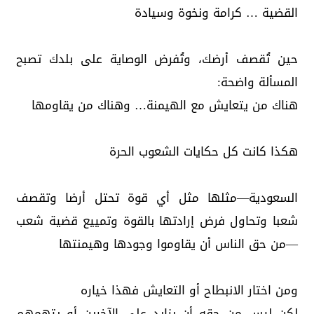
القضية … كرامة ونخوة وسيادة
حين تُقصف أرضك، وتُفرض الوصاية على بلدك تصبح
المسألة واضحة:
هناك من يتعايش مع الهيمنة… وهناك من يقاومها
هكذا كانت كل حكايات الشعوب الحرة
السعودية—مثلها مثل أي قوة تحتل أرضا وتقصف
شعبا وتحاول فرض إرادتها بالقوة وتمييع قضية شعب
—من حق الناس أن يقاوموا وجودها وهيمنتها
ومن اختار الانبطاح أو التعايش فهذا خياره
لكن ليس من حقه أن يزايد على الآخرين أو يتهمهم