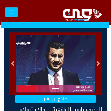
السابق
التالى
صلاح بن لغبر
الخضوع باسم الواقعية… والاستسلام