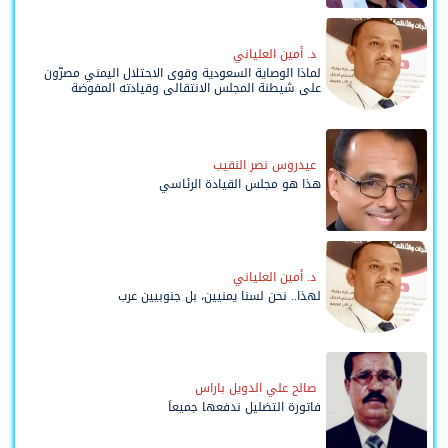
د. أمين العلياني
لماذا الوصاية السعودية وقوى الاحتلال اليمني مصرّون
على شيطنة المجلس الانتقالي وقيادته المفوضة
وحواضنه الشعبية؟
عيدروس نصر النقيب
هذا هو مجلس القيادة الرئاسي
د. أمين العلياني
لهذا.. نحن لسنا يمنيين، بل جنوبيين عرب
صالح علي الدويل باراس
فاتورة التضليل ندفعها جميعاً