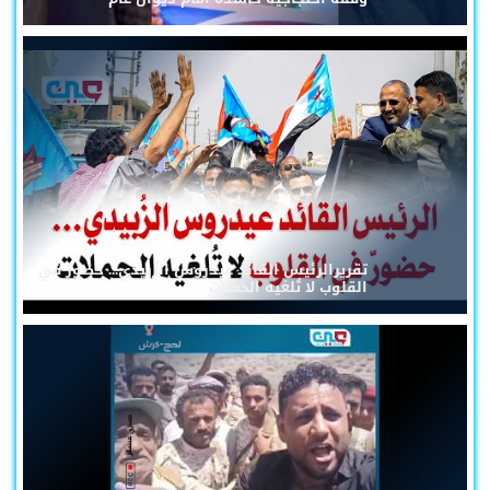
تقريرالرئيس القائد عيدروس الزُبيدي... حضورٌ في
القلوب لا تُلغيه الحملات