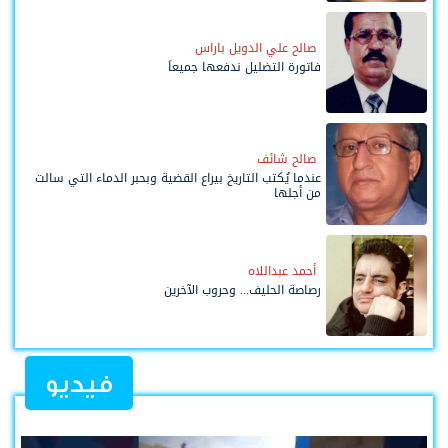
صالح علي الدويل باراس
فاتورة التضليل ندفعها جميعاً
صالح شائف
عندما يُكتب التاريخ بيراع القضية وبحبر الدماء التي سالت
من أجلها
أحمد عبداللاه
رصاصة الحليف... وحروب الآخرين
فيديو