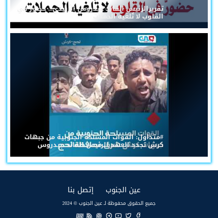
تقريرالرئيس القائد عيدروس الزُبيدي... حضورٌ في
القلوب لا تُلغيه الحملات
#متداول: القوات المسلحة الجنوبية من جبهات
كرش تجدد العهد للرئيس القائد عيدروس
(current)
(current)
عين الجنوب
إتصل بنا
جميع الحقوق محفوظة لـ عين الجنوب © 2024
EN