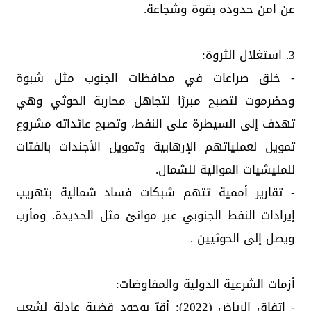
عن امن حدوده بقوة وشجاعة.
3. استغلال الثروة:
- خلق صراعات في محافظات الجنوب مثل شبوة
وحضرموت لتصبح مبررًا لتجاهل محاربة الحوثي وهي
تهدف إلى السيطرة على النفط، وتصبح عائداته مشروع
تمويل لعملياتهم الإرهابية وتمويل الأجندات بالفتات
للمليشيات الموالية للشمال.
- تقارير أممية تتهم شبكات فساد شمالية بتهريب
إيرادات النفط الجنوبي عبر موانئ مثل الحديدة. ومأرب
ويصل إلى الحوثيين .
أزمات الشرعية الدولية والمفاوضات:
- اتفاق الرياض (2022): أقرّ بوجود قضية عادلة لشعب