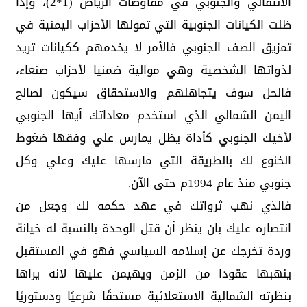
الانتقالي والجنوبي في مفاوضات الرياض (1*2)، وإذا
ظلت الكيانات الجنوبية التي تمولها الأحزاب اليمنية في
تمزيق الصف الجنوبي فالأمر لا يخدمهم ككيانات تريد
لذواتها الشخصية وهي موالية ضمنيا لأحزاب صنعاء،
فالحل سوف يتجاهلهم والاستحقاق سيكون لصالح
اليمن الشمالي الذي استخدم معاداتك أيها الجنوبي
لأخيك الجنوبي كأداة يظل يمارس علي وفقها ضغوط
الخنوع لك بالطريقة التي مارسها عليك وعلي وكل
جنوبي منذ عام 1994م حتى الآن.
فالذي نهب ثرواتك في عهد حكمه لك وجعل من
انتصاره عليك بان ينظر أن قتل الوحدة بالنسبة له خيانة
وردة تخرجك عن إسلامه السياسي فهو في المستقبل
ينهبها عقودا من الزمن ويهيمن عليها لانه يراها
بنظرته الشمالية الاستعلائية مستحقًا شرعيًا ودستوريًا