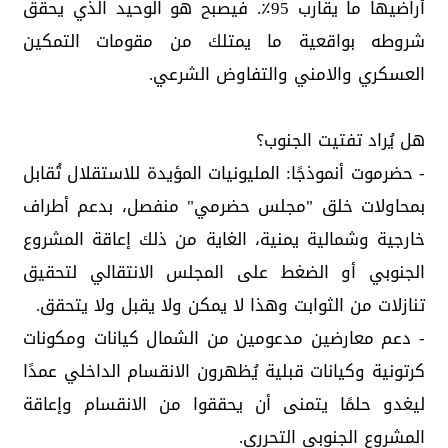
أراضيها ما يقارب 95٪. فيصبح هو الوحيد الذي يحقق
شروطه بواقعية ما يمتلك من مقومات التمكين
العسكري والامني والتفاوض الشرعي.
هل يُراد تفتيت الجنوب؟
- حضرموت أنموذجًا: المليونيات المؤيدة للاستقلال تُقابل
بمحاولات خلق "مجلس حضرمي" منفصل، بدعم أطراف
خارجية وشمالية يمنية، الغاية من ذلك إعاقة المشروع
الجنوبي أو الضغط على المجلس الانتقالي لتحقيق
تنازلات من الثوابت وهذا لا يمكن ولا يقبل ولا يتحقق.
- دعم معارضين مدعومين من الشمال كيانات ومكونات
كرتونية وكيانات قبلية يُظهرون الانقسام الداخلي عمدًا
ليغدو حلمًا يتمنى أن يحققوا من الانقسام وإعاقة
المشروع الجنوبي التحرري.