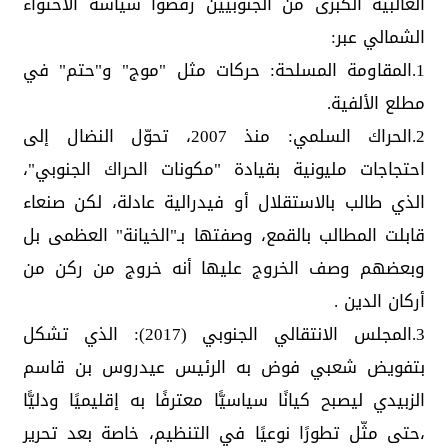
الغالبية الكبرى من الجنوبيين رفضوا سياسة الاحتواء
الشمالي عبر:
1.المقاومة المسلحة: حركات مثل "موج" و"حتم" في
مطلع الألفية.
2.الحراك السلمي: منذ 2007، تحوّل النضال إلى
احتجاجات مليونية بقيادة "مكونات الحراك الجنوبي"،
الذي طالب بالاستقلال أو فيدرالية عادلة، لكن صنعاء
قابلت المطالب بالقمع، وصفتها بـ"الخيانة" العظمى بل
وبعضهم وصف الخروج عليها أنه خروج من ركن من
أركان الدين .
3.المجلس الانتقالي الجنوبي (2017): الذي تشكل
بتفويض شعبي فوض به الرئيس عيدروس بن قاسم
الزبيدي ليصبح كيانًا سياسيًّا معترفًا به إقليميًا ودليًّا
،حتى مثّل تطورًا نوعيًا في التنظيم، خاصة بعد تحرير