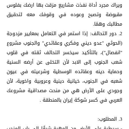
ويراك مجرد أداة نفذت مشاريع مزقت بها ارضك بفلوس
مقبوضة وتصبح وعوده في وقوفك معه لتحقيق
مطالبك وهمًا.
2. دور التحالف: إذا استمر في التعامل بمعايير مزدوجة
(الحوثي "عدو ديني وفكري وعقائدي" والجنوب مشروع
"انفصال")، بالتأكيد سيخسر التحالف ثقته في قلوب
شعب الجنوب إلى الابد لأن التخلى عن أرضه السنية
وحماية دينه وعقائده الوسطية وشرعيته في عيون
شعبه في الجنوب، خيانية دينية وعروبية واخوية، لأن
وجودي على الأرض هي من منحت مصداقية مشروعك
العربي في كسر شوكة إيران بالمنطقة .
3. المطلوب:
- سيطرة على الأرض من المهرة شرقًا إلى باب المندب