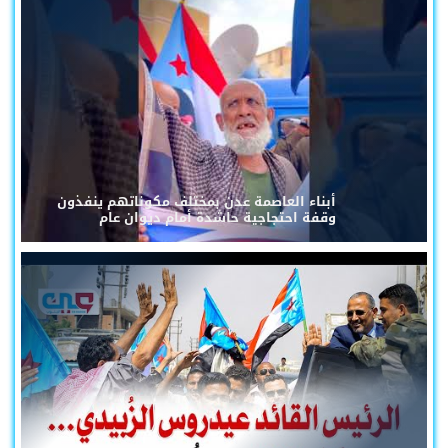
أبناء العاصمة عدن بمختلف مكوناتهم ينفذون
وقفة احتجاجية حاشدة أمام ديوان عام