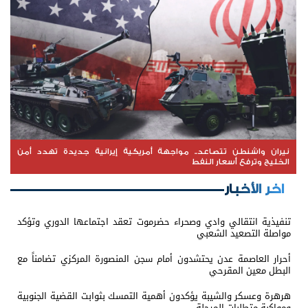
نيران واشنطن تتصاعد.. مواجهة أمريكية إيرانية جديدة تهدد أمن
الخليج وترفع أسعار النفط
اخر الأخبار
تنفيذية انتقالي وادي وصحراء حضرموت تعقد اجتماعها الدوري وتؤكد
مواصلة التصعيد الشعبي
أحرار العاصمة عدن يحتشدون أمام سجن المنصورة المركزي تضامناً مع
البطل معين المقرحي
هرهرة وعسكر والشيبة يؤكدون أهمية التمسك بثوابت القضية الجنوبية
ومواكبة متطلبات المرحلة