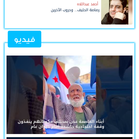
أحمد عبداللاه
رصاصة الحليف... وحروب الآخرين
فيديو
أبناء العاصمة عدن بمختلف مكوناتهم ينفذون
وقفة احتجاجية حاشدة أمام ديوان عام