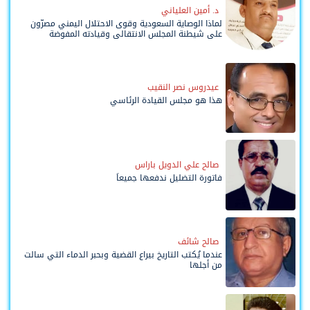
د. أمين العلياني
لماذا الوصاية السعودية وقوى الاحتلال اليمني مصرّون
على شيطنة المجلس الانتقالي وقيادته المفوضة
وحواضنه الشعبية؟
عيدروس نصر النقيب
هذا هو مجلس القيادة الرئاسي
صالح علي الدويل باراس
فاتورة التضليل ندفعها جميعاً
صالح شائف
عندما يُكتب التاريخ بيراع القضية وبحبر الدماء التي سالت
من أجلها