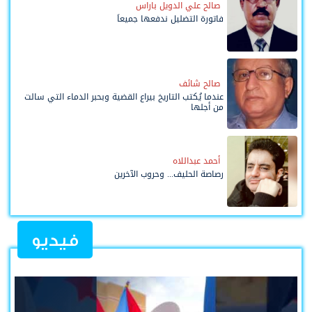
صالح علي الدويل باراس
فاتورة التضليل ندفعها جميعاً
صالح شائف
عندما يُكتب التاريخ بيراع القضية وبحبر الدماء التي سالت
من أجلها
أحمد عبداللاه
رصاصة الحليف... وحروب الآخرين
فيديو