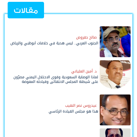
مقالات
صالح حقروص
الجنوب العربي.. ليس هدية في خلافات أبوظبي والرياض
د. أمين العلياني
لماذا الوصاية السعودية وقوى الاحتلال اليمني مصرّون
على شيطنة المجلس الانتقالي وقيادته المفوضة
وحواضنه الشعبية؟
عيدروس نصر النقيب
هذا هو مجلس القيادة الرئاسي