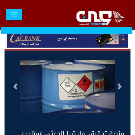
السابق
التالى
منصة تحقيق: مليشيا الحوثي استلمت