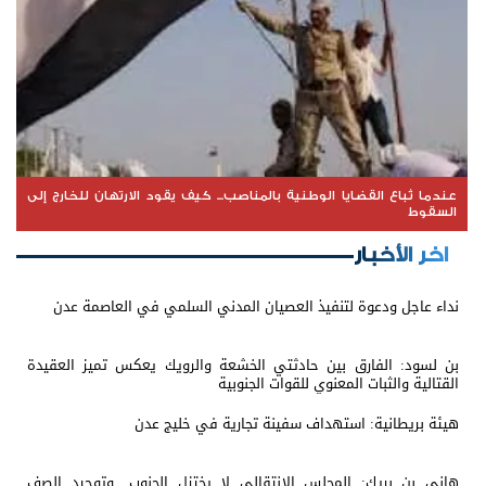
عندما تُباع القضايا الوطنية بالمناصب... كيف يقود الارتهان للخارج إلى
السقوط
اخر الأخبار
نداء عاجل ودعوة لتنفيذ العصيان المدني السلمي في العاصمة عدن
بن لسود: الفارق بين حادثتي الخشعة والرويك يعكس تميز العقيدة
القتالية والثبات المعنوي للقوات الجنوبية
هيئة بريطانية: استهداف سفينة تجارية في خليج عدن
هاني بن بريك: المجلس الانتقالي لا يختزل الجنوب.. وتوحيد الصف