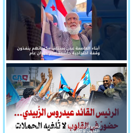
أبناء العاصمة عدن بمختلف مكوناتهم ينفذون
وقفة احتجاجية حاشدة أمام ديوان عام
تقريرالرئيس القائد عيدروس الزُبيدي... حضورٌ في
القلوب لا تُلغيه الحملات