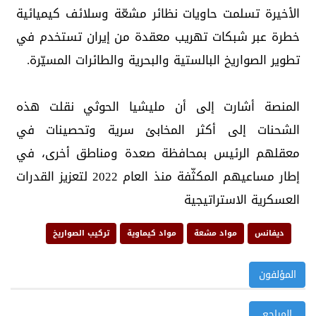
الأخيرة تسلمت حاويات نظائر مشعّة وسلائف كيميائية
خطرة عبر شبكات تهريب معقدة من إيران تستخدم في
تطوير الصواريخ البالستية والبحرية والطائرات المسيّرة.
المنصة أشارت إلى أن مليشيا الحوثي نقلت هذه
الشحنات إلى أكثر المخابئ سرية وتحصينات في
معقلهم الرئيس بمحافظة صعدة ومناطق أخرى، في
إطار مساعيهم المكثّفة منذ العام 2022 لتعزيز القدرات
العسكرية الاستراتيجية
ديفانس
مواد مشعة
مواد كيماوية
تركيب الصواريخ
المؤلفون
المراجع