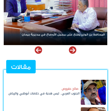
حضرموت... القبض على أخطر شبكة مخدرات تقودها امرأة وتستهدف
ال
الطالبات
بش
مقالات
صالح حقروص
الجنوب العربي.. ليس هدية في خلافات أبوظبي والرياض