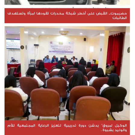
حضرموت... القبض على أخطر شبكة مخدرات تقودها امرأة وتستهدف
الطالبات
الوكيل لمروق" يدشن دورة تدريبية لتعزيز الرعاية المجتمعية للأم
والوليد بشبوة .