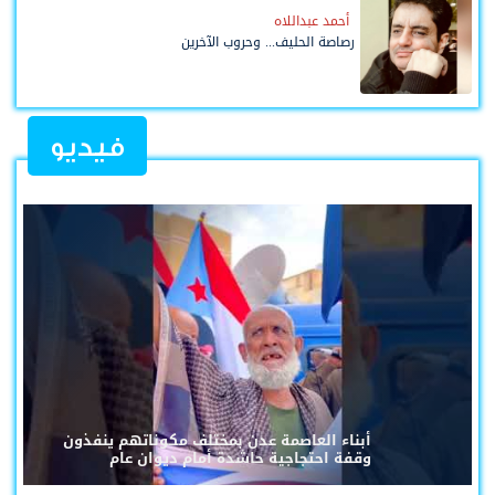
أحمد عبداللاه
رصاصة الحليف... وحروب الآخرين
فيديو
أبناء العاصمة عدن بمختلف مكوناتهم ينفذون
وقفة احتجاجية حاشدة أمام ديوان عام