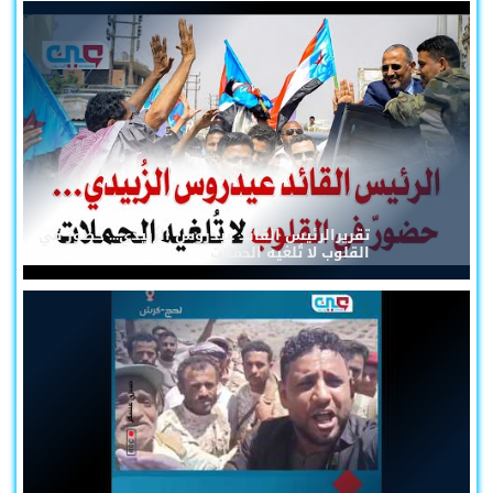
تقريرالرئيس القائد عيدروس الزُبيدي... حضورٌ في
القلوب لا تُلغيه الحملات