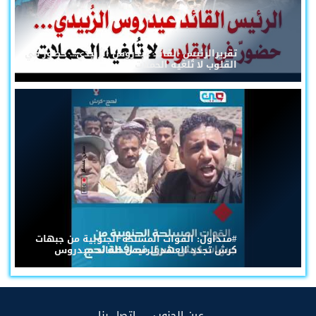
تقريرالرئيس القائد عيدروس الزُبيدي... حضورٌ في
القلوب لا تُلغيه الحملات
#متداول: القوات المسلحة الجنوبية من جبهات
كرش تجدد العهد للرئيس القائد عيدروس
(current)
(current)
عين الجنوب
إتصل بنا