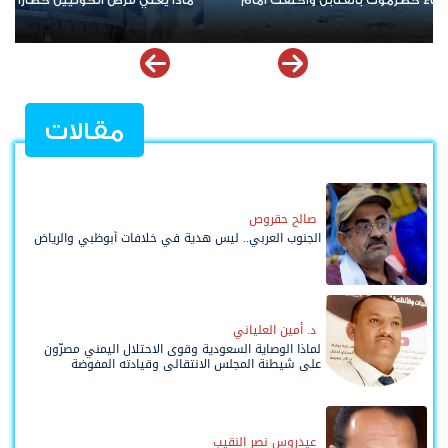
نيران واشنطن تتصاعد.. مواجهة أمريكية إيرانية جديدة تهدد أ
وترفع أسعار النفط
مقالات
صالح حقروص
الجنوب العربي.. ليس هدية في خلافات أبوظبي والرياض
د. أمين العلياني
لماذا الوصاية السعودية وقوى الاحتلال اليمني مصرّون
على شيطنة المجلس الانتقالي وقيادته المفوضة
وحواضنه الشعبية؟
عيدروس نصر النقيب