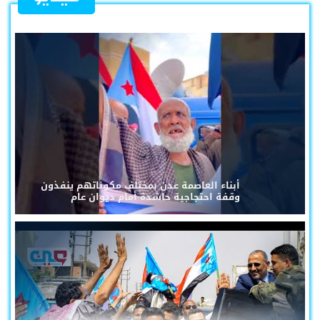
أبناء العاصمة عدن بمختلف مكوناتهم ينفذون
وقفة احتجاجية حاشدة أمام ديوان عام