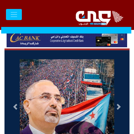
السابق
التالى