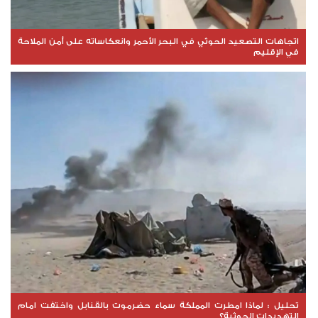
اتجاهات التصعيد الحوثي في البحر الأحمر وانعكاساته على أمن الملاحة
في الإقليم
تحليل : لماذا امطرت المملكة سماء حضرموت بالقنابل واختفت امام
التهديدات الحوثية؟