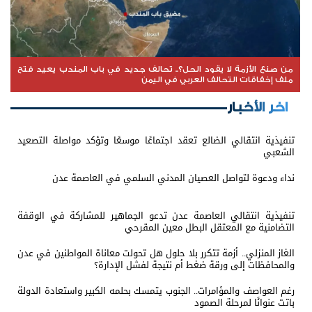
من صنع الأزمة لا يقود الحل؟.. تحالف جديد في باب المندب يعيد فتح
ملف إخفاقات التحالف العربي في اليمن
اخر الأخبار
تنفيذية انتقالي الضالع تعقد اجتماعًا موسعًا وتؤكد مواصلة التصعيد
الشعبي
نداء ودعوة لتواصل العصيان المدني السلمي في العاصمة عدن
تنفيذية انتقالي العاصمة عدن تدعو الجماهير للمشاركة في الوقفة
التضامنية مع المعتقل البطل معين المقرحي
الغاز المنزلي.. أزمة تتكرر بلا حلول هل تحولت معاناة المواطنين في عدن
والمحافظات إلى ورقة ضغط أم نتيجة لفشل الإدارة؟
رغم العواصف والمؤامرات.. الجنوب يتمسك بحلمه الكبير واستعادة الدولة
باتت عنوانًا لمرحلة الصمود