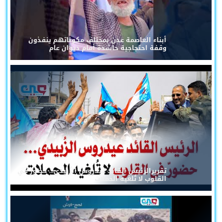
أبناء العاصمة عدن بمختلف مكوناتهم ينفذون
وقفة احتجاجية حاشدة أمام ديوان عام
تقريرالرئيس القائد عيدروس الزُبيدي... حضورٌ في
القلوب لا تُلغيه الحملات