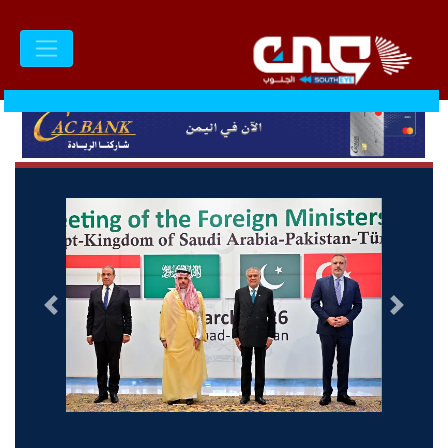
السابق
التالى