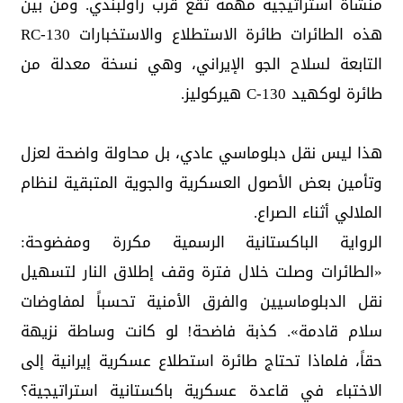
منشأة استراتيجية مهمة تقع قرب راولبندي. ومن بين
هذه الطائرات طائرة الاستطلاع والاستخبارات RC-130
التابعة لسلاح الجو الإيراني، وهي نسخة معدلة من
طائرة لوكهيد C-130 هيركوليز.
هذا ليس نقل دبلوماسي عادي، بل محاولة واضحة لعزل
وتأمين بعض الأصول العسكرية والجوية المتبقية لنظام
الملالي أثناء الصراع.
الرواية الباكستانية الرسمية مكررة ومفضوحة:
«الطائرات وصلت خلال فترة وقف إطلاق النار لتسهيل
نقل الدبلوماسيين والفرق الأمنية تحسباً لمفاوضات
سلام قادمة». كذبة فاضحة! لو كانت وساطة نزيهة
حقاً، فلماذا تحتاج طائرة استطلاع عسكرية إيرانية إلى
الاختباء في قاعدة عسكرية باكستانية استراتيجية؟