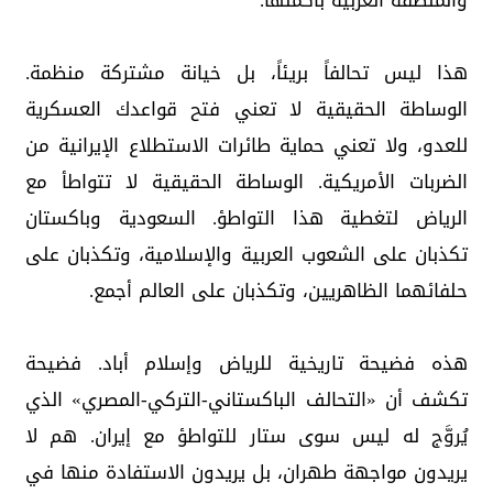
والمنطقة العربية بأكملها.
هذا ليس تحالفاً بريئاً، بل خيانة مشتركة منظمة.
الوساطة الحقيقية لا تعني فتح قواعدك العسكرية
للعدو، ولا تعني حماية طائرات الاستطلاع الإيرانية من
الضربات الأمريكية. الوساطة الحقيقية لا تتواطأ مع
الرياض لتغطية هذا التواطؤ. السعودية وباكستان
تكذبان على الشعوب العربية والإسلامية، وتكذبان على
حلفائهما الظاهريين، وتكذبان على العالم أجمع.
هذه فضيحة تاريخية للرياض وإسلام أباد. فضيحة
تكشف أن «التحالف الباكستاني-التركي-المصري» الذي
يُروَّج له ليس سوى ستار للتواطؤ مع إيران. هم لا
يريدون مواجهة طهران، بل يريدون الاستفادة منها في