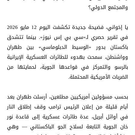
والمجتمع الدولي؟
يا إخواني، فضيحة جديدة تكشفت اليوم 12 مايو 2026
في تقرير حصري لـ«سي بي إس نيوز». بينما تتشدق
باكستان بدور «الوسيط الدبلوماسي» بين طهران
وواشنطن، سمحت بهدوء للطائرات العسكرية الإيرانية
بالرسو والتمركز في قواعدها الجوية، لحمايتها من
الضربات الأمريكية المحتملة.
بحسب مسؤولين أمريكيين مطلعين، أرسلت طهران بعد
أيام قليلة من إعلان الرئيس ترامب وقف إطلاق النار
في أوائل أبريل، عدة طائرات عسكرية إلى قاعدة نور
خان الجوية التابعة لسلاح الجو الباكستاني — وهي