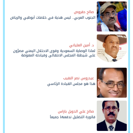
صالح حقروص
الجنوب العربي.. ليس هدية في خلافات أبوظبي والرياض
د. أمين العلياني
لماذا الوصاية السعودية وقوى الاحتلال اليمني مصرّون
على شيطنة المجلس الانتقالي وقيادته المفوضة
وحواضنه الشعبية؟
عيدروس نصر النقيب
هذا هو مجلس القيادة الرئاسي
صالح علي الدويل باراس
فاتورة التضليل ندفعها جميعاً