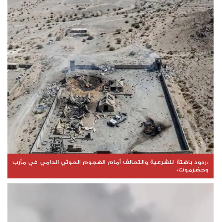
*ردود باهتة للشرعية والتحالف أمام الهجوم الحوثي الدامي في مأرب
وحضرموت*