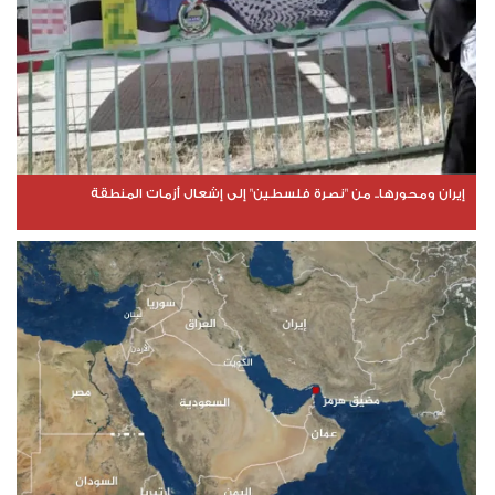
إيران ومحورها.. من "نصرة فلسطين" إلى إشعال أزمات المنطقة