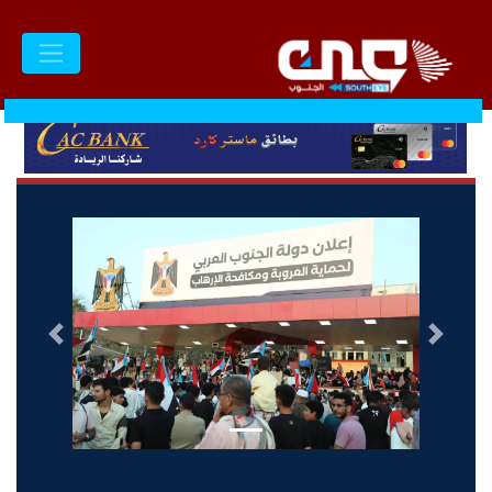
السابق
التالى