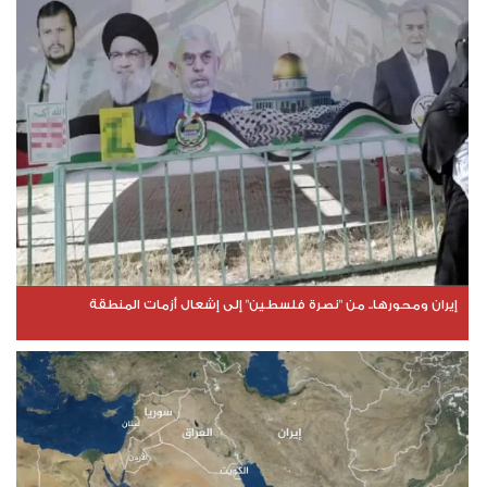
إيران ومحورها.. من "نصرة فلسطين" إلى إشعال أزمات المنطقة