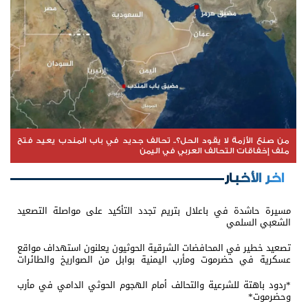
من صنع الأزمة لا يقود الحل؟.. تحالف جديد في باب المندب يعيد فتح
ملف إخفاقات التحالف العربي في اليمن
اخر الأخبار
مسيرة حاشدة في باعلال بتريم تجدد التأكيد على مواصلة التصعيد
الشعبي السلمي
تصعيد خطير في المحافضات الشرقية الحوثيون يعلنون استهداف مواقع
عسكرية في حضرموت ومأرب اليمنية بوابل من الصواريخ والطائرات
المسيّرة
*ردود باهتة للشرعية والتحالف أمام الهجوم الحوثي الدامي في مأرب
وحضرموت*