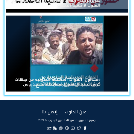
تقريرالرئيس القائد عيدروس الزُبيدي... حضورٌ في
القلوب لا تُلغيه الحملات
#متداول: القوات المسلحة الجنوبية من جبهات
كرش تجدد العهد للرئيس القائد عيدروس
(current)
(current)
عين الجنوب
إتصل بنا
جميع الحقوق محفوظة لـ عين الجنوب © 2024
EN