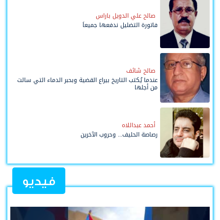
صالح علي الدويل باراس
فاتورة التضليل ندفعها جميعاً
صالح شائف
عندما يُكتب التاريخ بيراع القضية وبحبر الدماء التي سالت
من أجلها
أحمد عبداللاه
رصاصة الحليف... وحروب الآخرين
فيديو