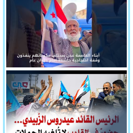
أبناء العاصمة عدن بمختلف مكوناتهم ينفذون
وقفة احتجاجية حاشدة أمام ديوان عام