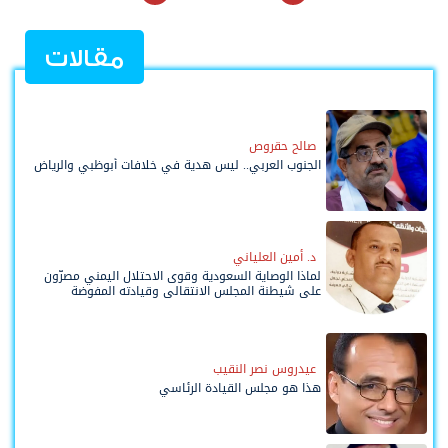
مقالات
صالح حقروص
الجنوب العربي.. ليس هدية في خلافات أبوظبي والرياض
د. أمين العلياني
لماذا الوصاية السعودية وقوى الاحتلال اليمني مصرّون
على شيطنة المجلس الانتقالي وقيادته المفوضة
وحواضنه الشعبية؟
عيدروس نصر النقيب
هذا هو مجلس القيادة الرئاسي