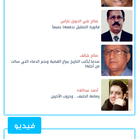
صالح علي الدويل باراس
فاتورة التضليل ندفعها جميعاً
صالح شائف
عندما يُكتب التاريخ بيراع القضية وبحبر الدماء التي سالت
من أجلها
أحمد عبداللاه
رصاصة الحليف... وحروب الآخرين
فيديو