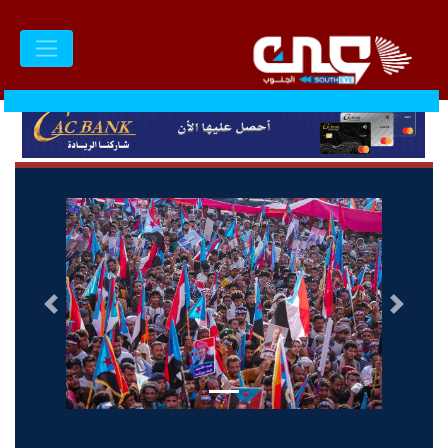
السابق
التالى