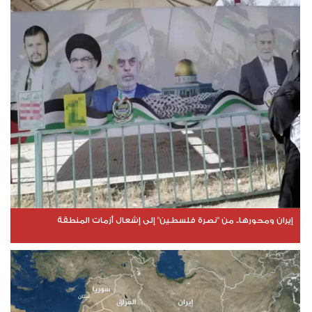
إيران ومحورها.. من "نصرة فلسطين" إلى إشعال أزمات المنطقة