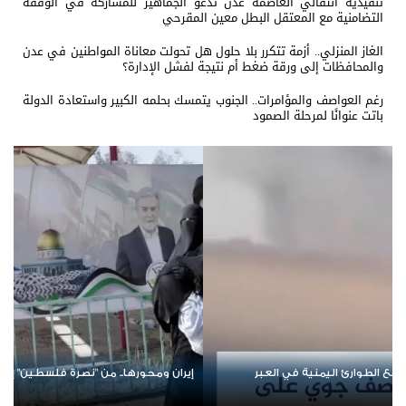
تنفيذية انتقالي العاصمة عدن تدعو الجماهير للمشاركة في الوقفة
التضامنية مع المعتقل البطل معين المقرحي
الغاز المنزلي.. أزمة تتكرر بلا حلول هل تحولت معاناة المواطنين في عدن
والمحافظات إلى ورقة ضغط أم نتيجة لفشل الإدارة؟
رغم العواصف والمؤامرات.. الجنوب يتمسك بحلمه الكبير واستعادة الدولة
باتت عنوانًا لمرحلة الصمود
نطقة
من صنع الأزمة لا يقود الحل؟.. تحالف جديد في باب المندب يع
ملف إخفاقات التحالف العربي في اليمن