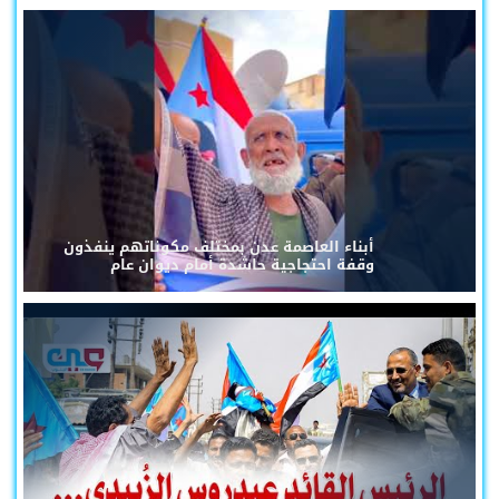
أبناء العاصمة عدن بمختلف مكوناتهم ينفذون
وقفة احتجاجية حاشدة أمام ديوان عام