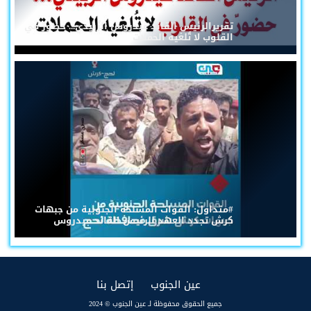
تقريرالرئيس القائد عيدروس الزُبيدي... حضورٌ في
القلوب لا تُلغيه الحملات
#متداول: القوات المسلحة الجنوبية من جبهات
كرش تجدد العهد للرئيس القائد عيدروس
(current)
(current)
عين الجنوب
إتصل بنا
جميع الحقوق محفوظة لـ عين الجنوب © 2024