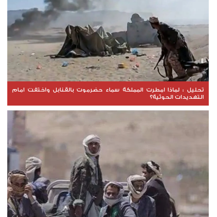
تحليل : لماذا امطرت المملكة سماء حضرموت بالقنابل واختفت امام
التهديدات الحوثية؟