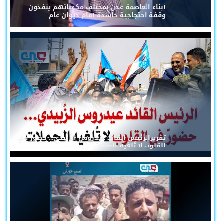
أبناء العاصمة عدن بمختلف مكوناتهم ينفذون
وقفة احتجاجية حاشدة أمام ديوان عام
تقريرالرئيس القائد عيدروس الزُبيدي... حضورٌ في
القلوب لا تُلغيه الحملات