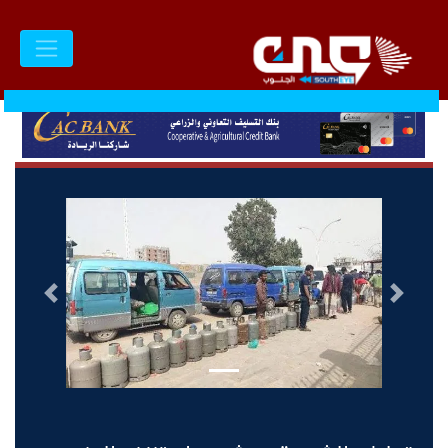
السابق
التالى