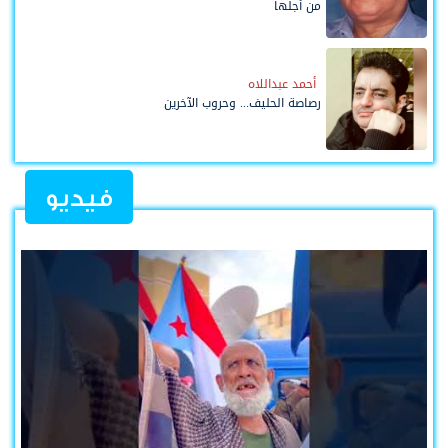
من أجلها
أحمد عبداللاه
رصاصة الحليف... وحروب الآخرين
فيديو