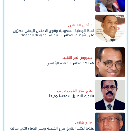
د. أمين العلياني
لماذا الوصاية السعودية وقوى الاحتلال اليمني مصرّون
على شيطنة المجلس الانتقالي وقيادته المفوضة
وحواضنه الشعبية؟
عيدروس نصر النقيب
هذا هو مجلس القيادة الرئاسي
صالح علي الدويل باراس
فاتورة التضليل ندفعها جميعاً
صالح شائف
عندما يُكتب التاريخ بيراع القضية وبحبر الدماء التي سالت