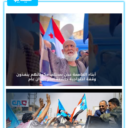
أبناء العاصمة عدن بمختلف مكوناتهم ينفذون
وقفة احتجاجية حاشدة أمام ديوان عام