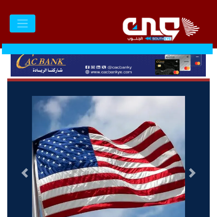
السابق
التالى