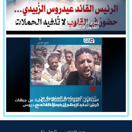
تقريرالرئيس القائد عيدروس الزُبيدي... حضورٌ في
القلوب لا تُلغيه الحملات
#متداول: القوات المسلحة الجنوبية من جبهات
كرش تجدد العهد للرئيس القائد عيدروس
(current)
(current)