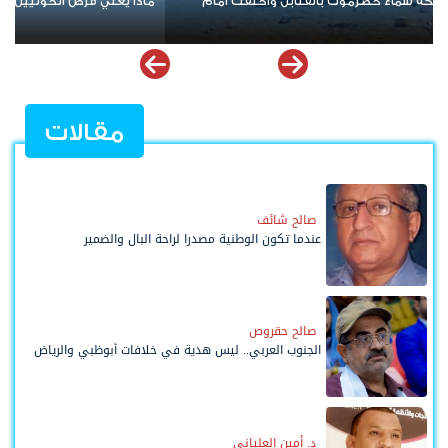
ًا على السعودية؟
نيران واشنطن تتصاعد.. مواجهة أمري
وترفع أسعار النفط
مقالات
صالح شائف
عندما تكون الوطنية مصدرا لراحة البال والضمير
صالح حقروص
الجنوب العربي.. ليس هدية في خلافات أبوظبي والرياض
د. أمين العلياني