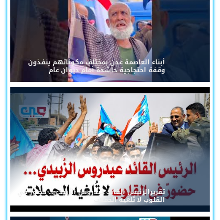
أبناء العاصمة عدن بمختلف مكوناتهم ينفذون
وقفة احتجاجية حاشدة أمام ديوان عام
تقريرالرئيس القائد عيدروس الزُبيدي... حضورٌ في
القلوب لا تُلغيه الحملات