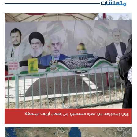
متعلقات
إيران ومحورها.. من "نصرة فلسطين" إلى إشعال أزمات المنطقة