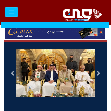
السابق
التالى