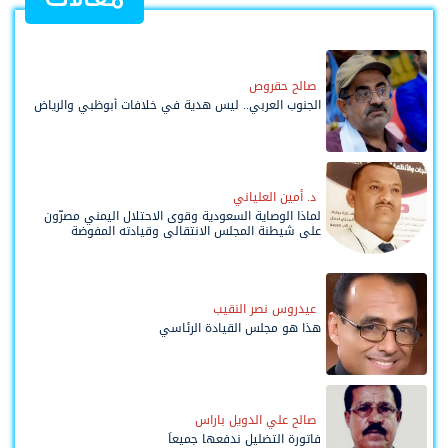
صالح حقروص
الجنوب العربي.. ليس هدية في خلافات أبوظبي والرياض
د. أمين العلياني
لماذا الوصاية السعودية وقوى الاحتلال اليمني مصرّون
على شيطنة المجلس الانتقالي وقيادته المفوضة
وحواضنه الشعبية؟
عيدروس نصر النقيب
هذا هو مجلس القيادة الرئاسي
صالح علي الدويل باراس
فاتورة التضليل ندفعها جميعاً