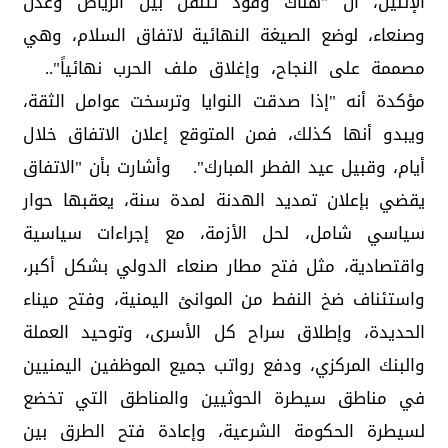
الإثنين، أن "هناك وفود تتنقل بين الرياض وعدن
وصنعاء، لوضع الصيغة النهائية لاتفاق السلام، وهي
مصممة على النجاح، وإغلاق ملف الحرب نهائياً"..
مؤكدة أنه "إذا صدقت النوايا وترسخت عوامل الثقة،
ويبدو أنها كذلك، فمن المتوقع إعلان الاتفاق خلال
أيام، وقبيل عيد الفطر المبارك". وأشارت بأن "الاتفاق
يقضي بإعلان تمديد الهدنة لمدة سنة، يعقبها حوار
سياسي شامل، لحل الأزمة، مع إجراءات سياسية
واقتصادية، مثل فتح مطار صنعاء الدولي بشكل أكبر،
واستئناف ضخ النفط من الموانئ اليمنية، وفتح ميناء
الحديدة، وإطلاق سراح كل الأسرى، وتوحيد العملة
والبنك المركزي، ودفع رواتب جميع الموظفين اليمنيين
في مناطق سيطرة الحوثيين والمناطق التي تخضع
لسيطرة الحكومة الشرعية، وإعادة فتح الطرق بين