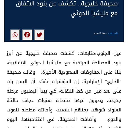
صحيفة خليجية.. تكشف عن بنود الاتفاق
مع مليشيا الحوثي
السياسة
- منذ 3 سنة
عين الجنوب/متابعات: كشفت صحيفة خليجية عن أبرز
بنود المصالحة المرتقبة مع مليشيا الحوثي الانقلابية،
بناءً على المفاوضات السعودية الأخيرة. وقالت صحيفة
"الخليج" الإماراتية، إن المؤشرات تؤكد أن اليمن بات
على بعد ميل من خط النهاية، كي يبدأ اليمنيون مرحلة
جديدة، يطوون فيها صفحات سنوات عجاف حالكة
السواد شوهت يمنهم السعيد، وأحالته مطحنة للموت
والجوع. وأضافت الصحيفة، في افتتاحيتها، اليوم