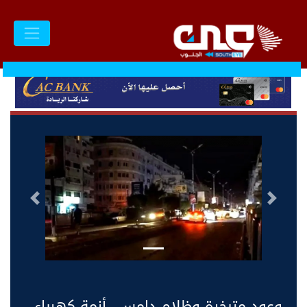
السابق
التالى
وعود متبخرة وظلام دامس.. أزمة كهرباء