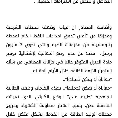
التجاهل والتنصل عن الالتزامات الحتمية. .
وأضافت المصادر ان غياب وضعف سلطات الشرعية
وعجزها عن تأمين تدفق امدادات النفط الخام لمحطة
بترومسيلة من مخزونات الضبة والتي تحوي 3 مليون
برميل، فضلا عن عدم وضع المعالجة لإشكالية توفير
مادة الديزل المتوفر حاليا في خزانات المصافي من شأنه
استمرار الازمة الخانقة خلال الأيام المقبلة..
"معاناة لا يمكن تحملها"..
"معاناة لا يمكن تحملها".. بهذه الكلمات وصفت الطالبة
الجامعية "طيبة علي" الوضع الكارثي الذي تعيشه
العاصمة عدن، بسبب انهيار منظومة الكهرباء وخروج
محطات توليد الطاقة عن الخدمة بشكل متكرر خلال