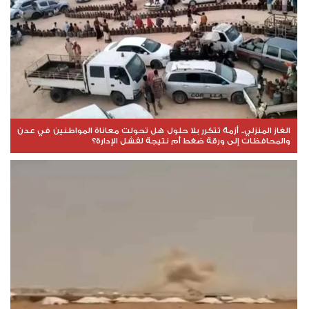
الغاز المنزلي.. أزمة تتكرر بلا حلول هل تحولت معاناة المواطنين في عدن
والمحافظات إلى ورقة ضغط أم نتيجة لفشل الإدارة؟