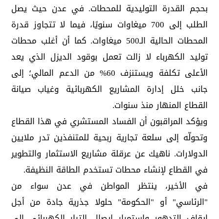
بحجم القدرة التوليدية للمحطات. في عدن حيث يصل
الطلب إلى 700 ميغاوات سنويًا، فيما لا تتجاوز قدرة
المحطات الحالية الـ500 ميغاوات. كما أن أغلب محطات
توليد الكهرباء لا زالت تعمل بوقود الديزل الذي يعد
الأعلى تكلفة ويستنزف 60% من الدعم المالي؛ إلى
جانب خلل إدارة المشاريع الكهربائية وغياب صيانة
القطاع المنهار منذ سنوات.
ويؤكد المراقبون أن الفساد المستشري في هذا القطاع
وتحولّه إلى سلعة تجارية ربحية للمتنفذين تدر ملايين
الدولارات. ناهيك عن عرقلة مشاريع الاستثمار والتطوير
في القطاع لإنشاء محطات تستخدم الطاقة النظيفة.
في الأخير، ينتظر المواطن في عدن سواء من
"الرئاسي" أو "الحكومة" حلولا جذرية جادة من أجل
إيقاف التدهور واستمرار إيصال التيار الكهربائي إلى