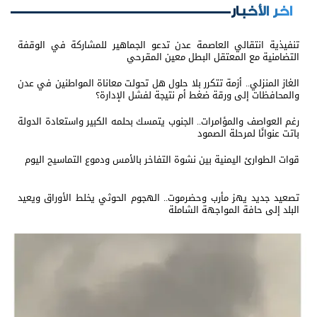
اخر الأخبار
تنفيذية انتقالي العاصمة عدن تدعو الجماهير للمشاركة في الوقفة
التضامنية مع المعتقل البطل معين المقرحي
الغاز المنزلي.. أزمة تتكرر بلا حلول هل تحولت معاناة المواطنين في عدن
والمحافظات إلى ورقة ضغط أم نتيجة لفشل الإدارة؟
رغم العواصف والمؤامرات.. الجنوب يتمسك بحلمه الكبير واستعادة الدولة
باتت عنوانًا لمرحلة الصمود
قوات الطوارئ اليمنية بين نشوة التفاخر بالأمس ودموع التماسيح اليوم
تصعيد جديد يهز مأرب وحضرموت.. الهجوم الحوثي يخلط الأوراق ويعيد
البلد إلى حافة المواجهة الشاملة