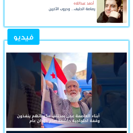
أحمد عبداللاه
رصاصة الحليف... وحروب الآخرين
فيديو
أبناء العاصمة عدن بمختلف مكوناتهم ينفذون
وقفة احتجاجية حاشدة أمام ديوان عام