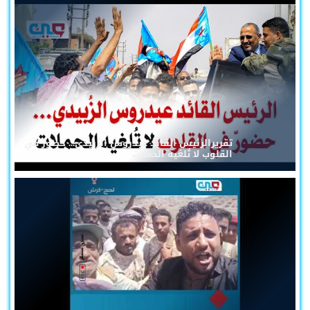
تقريرالرئيس القائد عيدروس الزُبيدي... حضورٌ في
القلوب لا تُلغيه الحملات