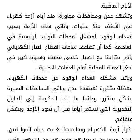
الأيام الماضية.
وتشهد عدن ومحافظات مجاورة، منذ أيام أزمة كهرباء
هي الأعنف منذ سنوات، وتأتي هذه الأزمة بسبب
انعدام الوقود المشغل لمحطات التوليد الرئيسية في
العاصمة. كما أن تضاعف ساعات انقطاع التيار الكهربائي
يأتي متزامنا مع انهيار خدمي مخيف وهبوط كبير في
سغر العملة المحلية أمام العملات الاجنبية .
وباتت مشكلة انعدام الوقود عن محطات الكهرباء،
معضلة متكررة تعيشها عدن وباقي المحافظات المحررة
بشكل متكرر. ودائما ما تلجأ الحكومة إلى الحلول
التخديرية التي تستمر أياما قبل أن تعود الأزمة وبشكل
متفاقم.
تكرار أزمة الكهرباء وتفاقمها نغصت حياة المواطنين،
الذين عبروا عن استيائهم وغضبهم من التدهور الكبير