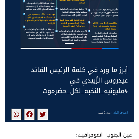
أبرز ما ورد في كلمة الرئيس القائد
عيدروس الزُبيدي في
#مليونيه_النخبه_لكل_حضرموت
انفوجرافيك
- منذ 2 سنة
عين الجنوب|| انفوجرافيك: