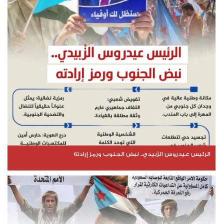
الرئيس عيدروس الزُبيدي.. نبض الجنوب ورمز إرادته