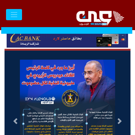
السابق
التالى