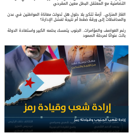
التضامنية مع المعتقل البطل معين المقرحي
الغاز المنزلي.. أزمة تتكرر بلا حلول هل تحولت معاناة المواطنين في عدن
والمحافظات إلى ورقة ضغط أم نتيجة لفشل الإدارة؟
رغم العواصف والمؤامرات.. الجنوب يتمسك بحلمه الكبير واستعادة الدولة
باتت عنوانًا لمرحلة الصمود
الرئيس عيدروس الزُبيدي.. نبض الجنوب ورمز إرادته