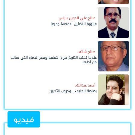
صالح علي الدويل باراس
فاتورة التضليل ندفعها جميعاً
صالح شائف
عندما يُكتب التاريخ بيراع القضية وبحبر الدماء التي سالت
من أجلها
أحمد عبداللاه
رصاصة الحليف... وحروب الآخرين
فيديو