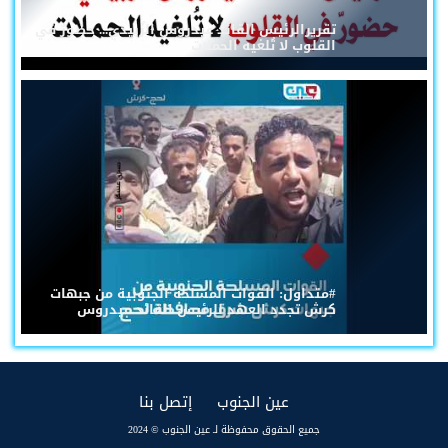
تقريرالرئيس القائد عيدروس الزُبيدي... حضورٌ في
القلوب لا تُلغيه الحملات
#متداول: القوات المسلحة الجنوبية من جبهات
كرش تجدد العهد للرئيس القائد عيدروس
(current)
(current)
عين الجنوب
إتصل بنا
جميع الحقوق محفوظة لـ عين الجنوب © 2024