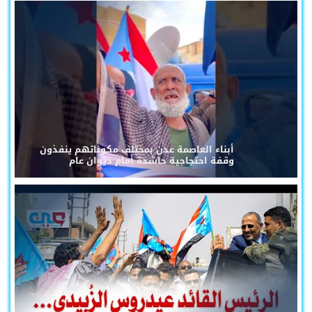
أبناء العاصمة عدن بمختلف مكوناتهم ينفذون
وقفة احتجاجية حاشدة أمام ديوان عام