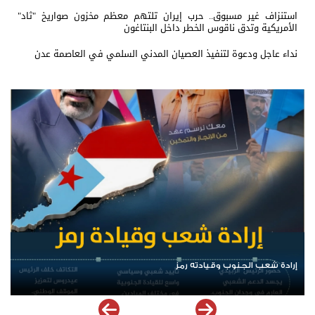
استنزاف غير مسبوق.. حرب إيران تلتهم معظم مخزون صواريخ "ثاد"
الأمريكية وتدق ناقوس الخطر داخل البنتاغون
نداء عاجل ودعوة لتنفيذ العصيان المدني السلمي في العاصمة عدن
الرئيس عيدروس الزُبيدي.. نبض الجنوب ورمز إرادته