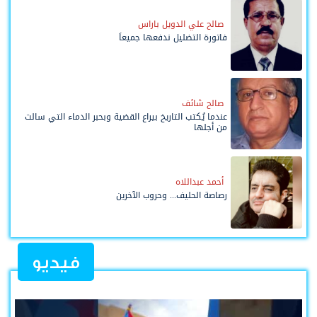
صالح علي الدويل باراس
فاتورة التضليل ندفعها جميعاً
صالح شائف
عندما يُكتب التاريخ بيراع القضية وبحبر الدماء التي سالت
من أجلها
أحمد عبداللاه
رصاصة الحليف... وحروب الآخرين
فيديو