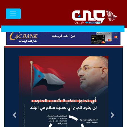
السابق
التالى