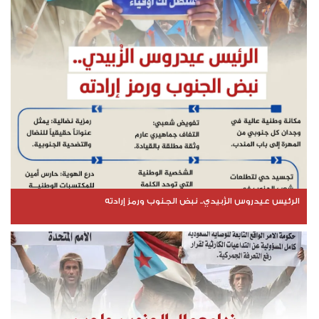
الرئيس عيدروس الزُبيدي.. نبض الجنوب ورمز إرادته