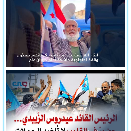
أبناء العاصمة عدن بمختلف مكوناتهم ينفذون
وقفة احتجاجية حاشدة أمام ديوان عام