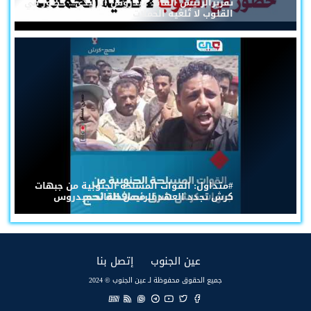
تقريرالرئيس القائد عيدروس الزُبيدي... حضورٌ في
القلوب لا تُلغيه الحملات
#متداول: القوات المسلحة الجنوبية من جبهات
كرش تجدد العهد للرئيس القائد عيدروس
(current)
(current)
عين الجنوب
إتصل بنا
جميع الحقوق محفوظة لـ عين الجنوب © 2024
EN