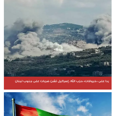
ردا على «خروقات» حزب الله.. إسرائيل تشن ضربات على جنوب لبنان