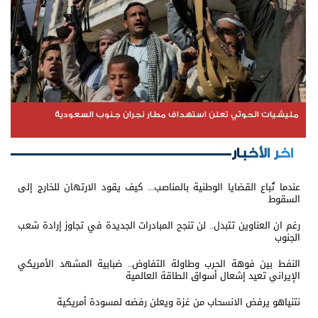
مليشيات الحوثي تعلن استهداف مطار نجران جنوب السعودية
اخر الأخبار
عندما تُباع القضايا الوطنية بالمناصب... كيف يقود الارتهان للخارج إلى
السقوط
رغم ان العناوين تتبدل.. لن تنجح المبادرات الجديدة في تجاوز إرادة شعب
الجنوب
النفط بين فوهة الحرب وطاولة التفاوض.. ضبابية المشهد الأمريكي
الإيراني تعيد إشعال أسواق الطاقة العالمية
نتنياهو يرفض الانسحاب من غزة ويعلن رفضه لمسودة أمريكية