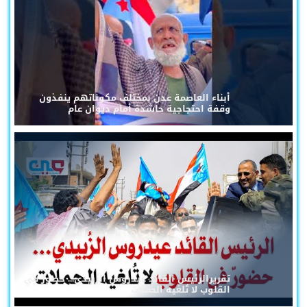
أبناء العاصمة عدن بمختلف مكوناتهم ينفذون
وقفة احتجاجية حاشدة أمام ديوان عام
تقريرالرئيس القائد عيدروس الزُبيدي... حضورٌ في
القلوب لا تُلغيه الحملات