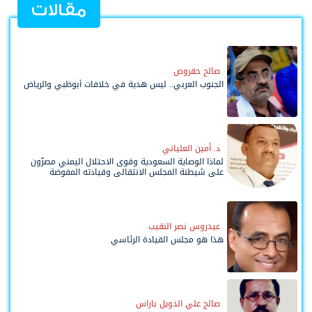
مقالات
صالح حقروص
الجنوب العربي.. ليس هدية في خلافات أبوظبي والرياض
د. أمين العلياني
لماذا الوصاية السعودية وقوى الاحتلال اليمني مصرّون
على شيطنة المجلس الانتقالي وقيادته المفوضة
وحواضنه الشعبية؟
عيدروس نصر النقيب
هذا هو مجلس القيادة الرئاسي
صالح علي الدويل باراس