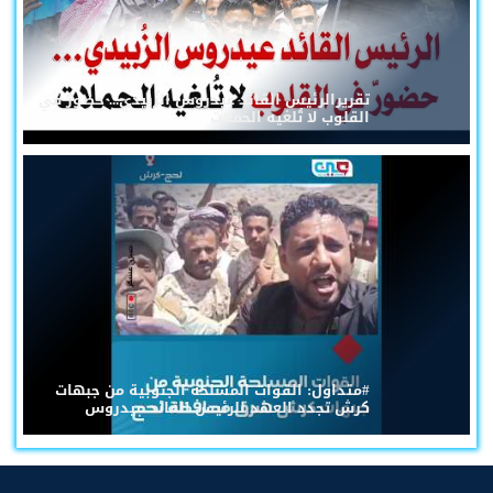
تقريرالرئيس القائد عيدروس الزُبيدي... حضورٌ في
القلوب لا تُلغيه الحملات
#متداول: القوات المسلحة الجنوبية من جبهات
كرش تجدد العهد للرئيس القائد عيدروس