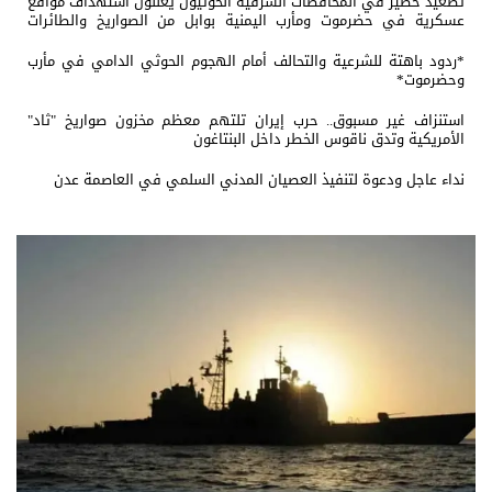
تصعيد خطير في المحافضات الشرقية الحوثيون يعلنون استهداف مواقع
عسكرية في حضرموت ومأرب اليمنية بوابل من الصواريخ والطائرات
المسيّرة
*ردود باهتة للشرعية والتحالف أمام الهجوم الحوثي الدامي في مأرب
وحضرموت*
استنزاف غير مسبوق.. حرب إيران تلتهم معظم مخزون صواريخ "ثاد"
الأمريكية وتدق ناقوس الخطر داخل البنتاغون
نداء عاجل ودعوة لتنفيذ العصيان المدني السلمي في العاصمة عدن