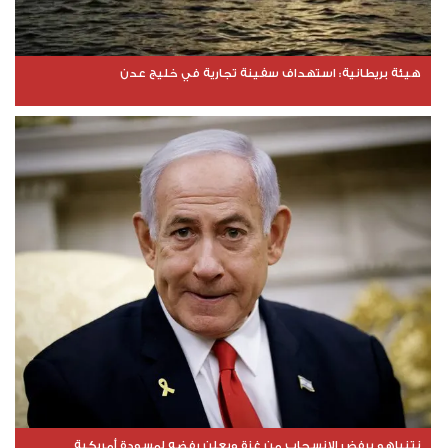
هيئة بريطانية: استهداف سفينة تجارية في خليج عدن
نتنياهو يرفض الانسحاب من غزة ويعلن رفضه لمسودة أمريكية