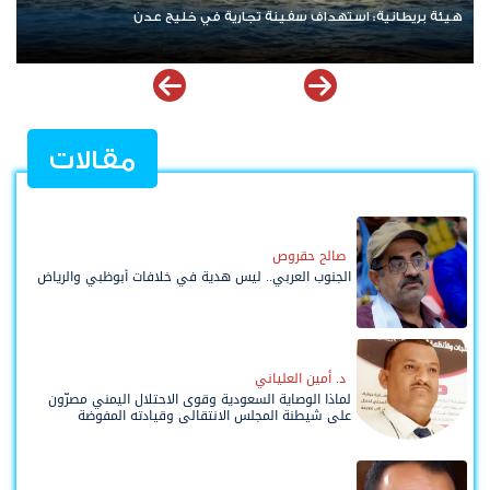
نتنياهو يرفض الانسحاب من غزة ويعلن رفضه لمسودة أمريكية
مقالات
صالح حقروص
الجنوب العربي.. ليس هدية في خلافات أبوظبي والرياض
د. أمين العلياني
لماذا الوصاية السعودية وقوى الاحتلال اليمني مصرّون
على شيطنة المجلس الانتقالي وقيادته المفوضة
وحواضنه الشعبية؟