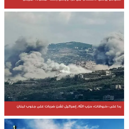
ردا على «خروقات» حزب الله.. إسرائيل تشن ضربات على جنوب لبنان