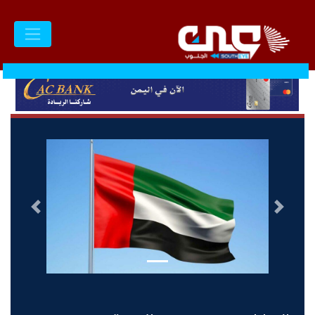
السابق
التالى