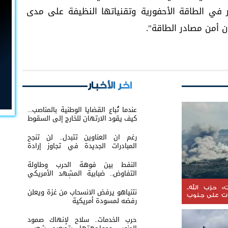
 في الطاقة الأحفورية وتقنياتها النظيفة على مدى
 أمن مصادر الطاقة".
اخر الأخبار
عندما تُباع القضايا الوطنية بالمناصب...
كيف يقود الارتهان للخارج إلى السقوط
رغم ان العناوين تتبدل.. لن تنجح
المبادرات الجديدة في تجاوز إرادة
شعب الجنوب
النفط بين فوهة الحرب وطاولة
التفاوض.. ضبابية المشهد الأمريكي
الإيراني تعيد إشعال أسواق الطاقة
العالمية
» حزب الله..
نتنياهو يرفض الانسحاب من غزة ويعلن
ات على جنوب
رفضه لمسودة أمريكية
حرب الخدمات.. سلاح لإنهاك صمود