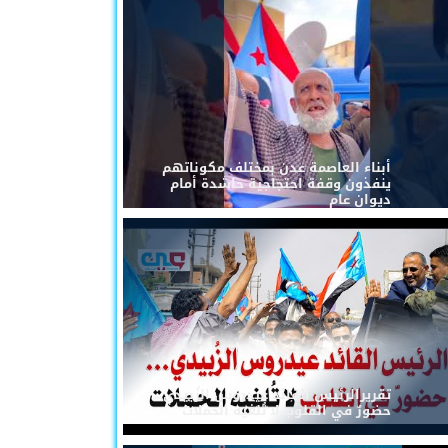
أبناء العاصمة عدن بمختلف مكوناتهم
ينفذون وقفة احتجاجية حاشدة أمام
ديوان عام
تقريرالرئيس القائد عيدروس الزُبيدي...
حضورٌ في القلوب لا تُلغيه الحملات