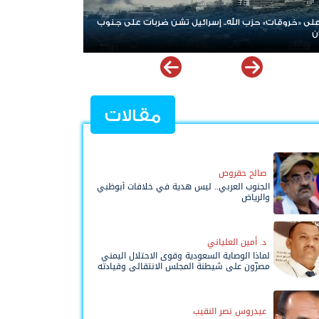
روقات» حزب الله.. إسرائيل تشن ضربات على جنوب
الإمارات ترسخ دعم الموهو
نوعية ملهمة
مقالات
صالح حقروص
الجنوب العربي.. ليس هدية في خلافات أبوظبي
والرياض
د. أمين العلياني
لماذا الوصاية السعودية وقوى الاحتلال اليمني
مصرّون على شيطنة المجلس الانتقالي وقيادته
المفوضة وحواضنه الشعبية؟
عيدروس نصر النقيب