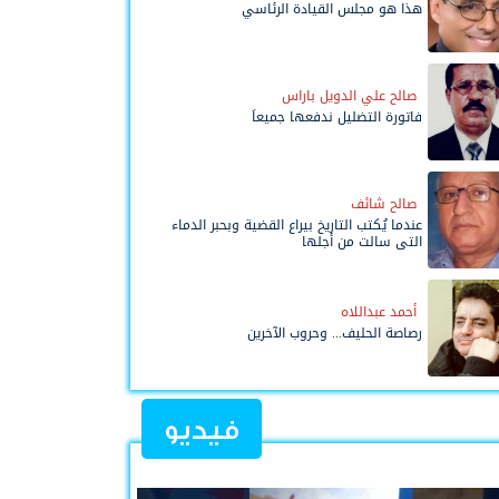
هذا هو مجلس القيادة الرئاسي
صالح علي الدويل باراس
فاتورة التضليل ندفعها جميعاً
صالح شائف
عندما يُكتب التاريخ بيراع القضية وبحبر الدماء
التي سالت من أجلها
أحمد عبداللاه
رصاصة الحليف... وحروب الآخرين
فيديو