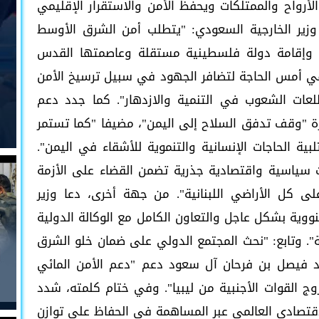
أرواح والممتلكات ويحفظ الأمن والاستقرار الإقليمي
وزير الخارجية السعودي: "يتطلب أمن الشرق الأوسط
 وإقامة دولة فلسطينية مستقلة وعاصمتها القدس
ي أمس الحاجة لتضافر الجهود في سبيل ترسيخ الأمن
عات الشعوب في التنمية والازدهار". كما جدد دعم
ة "وقف تدفق السلاح إلى اليمن"، مضيفا "كما تستمر
ية الحاجات الإنسانية والتنموية للأشقاء في اليمن".
ت سياسية واقتصادية جذرية تضمن القضاء على الأزمة
 كل الأراضي اللبنانية". من جهة أخرى، دعا وزير
النووية بشكل عاجل والتعاون الكامل مع الوكالة الدولية
قة". وتابع: "نحث المجتمع الدولي على ضمان خلو الشرق
د فيصل بن فرحان آل سعود دعم "دعم الأمن المائي
وج القوات الأجنبية من ليبيا". وفي ختام كلمته، شدد
اقتصادي العالمي عبر المساهمة في الحفاظ على توازن