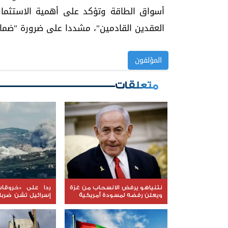
أسواق الطاقة وتؤكد على أهمية الاستثمار
العقدين القادمين"، مشددا على ضرورة "ضمان
المؤلفون
متعلقات
نتنياهو يرفض الانسحاب من غزة
ردا على «خروقات
ويعلن رفضه لمسودة أمريكية
إسرائيل تشن ضرب
لبنان