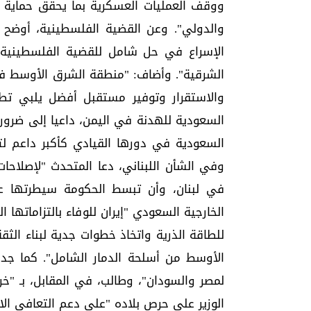
ووقف العمليات العسكرية بما يحقق حماية ال
والدولي". وعن القضية الفلسطينية، أوضح 
الإسراع في حل شامل للقضية الفلسطينية
الشرقية". وأضاف: "منطقة الشرق الأوسط ف
والاستقرار وتوفير مستقبل أفضل يلبي تطل
السعودية للهدنة في اليمن، داعيا إلى ضرور
السعودية في دورها القيادي كأكبر داعم لتلب
وفي الشأن اللبناني، دعا المتحدث "لإصلاحا
في لبنان، وأن تبسط الحكومة سيطرتها على
الخارجية السعودي "إيران للوفاء بالتزاماتها 
للطاقة الذرية واتخاذ خطوات جدية لبناء الث
الأوسط من أسلحة الدمار الشامل". كما جد
لمصر والسودان"، وطالب، في المقابل، بـ "خر
الوزير على حرص بلاده "على دعم التعافي ال