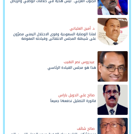
الجنوب العربي.. ليس هدية في خلافات أبوظبي والرياض
د. أمين العلياني
لماذا الوصاية السعودية وقوى الاحتلال اليمني مصرّون
على شيطنة المجلس الانتقالي وقيادته المفوضة
وحواضنه الشعبية؟
عيدروس نصر النقيب
هذا هو مجلس القيادة الرئاسي
صالح علي الدويل باراس
فاتورة التضليل ندفعها جميعاً
صالح شائف