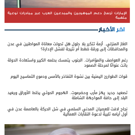
الإمارات ترسخ دعم الموهوبين والمبدعين العرب عبر مبادرات نوعية
ملهمة
اخر الأخبار
الغاز المنزلي.. أزمة تتكرر بلا حلول هل تحولت معاناة المواطنين في عدن
والمحافظات إلى ورقة ضغط أم نتيجة لفشل الإدارة؟
رغم العواصف والمؤامرات.. الجنوب يتمسك بحلمه الكبير واستعادة الدولة
باتت عنوانًا لمرحلة الصمود
قوات الطوارئ اليمنية بين نشوة التفاخر بالأمس ودموع التماسيح اليوم
تصعيد جديد يهز مأرب وحضرموت.. الهجوم الحوثي يخلط الأوراق ويعيد
البلد إلى حافة المواجهة الشاملة
نجاح لافت للعصيان المدني السلمي في شل الحركة بالعاصمة عدن في
أول أيامه تلبيةً لدعوة النقابات العمالية