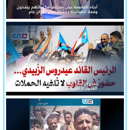
أبناء العاصمة عدن بمختلف مكوناتهم ينفذون
وقفة احتجاجية حاشدة أمام ديوان عام
تقريرالرئيس القائد عيدروس الزُبيدي... حضورٌ في
القلوب لا تُلغيه الحملات