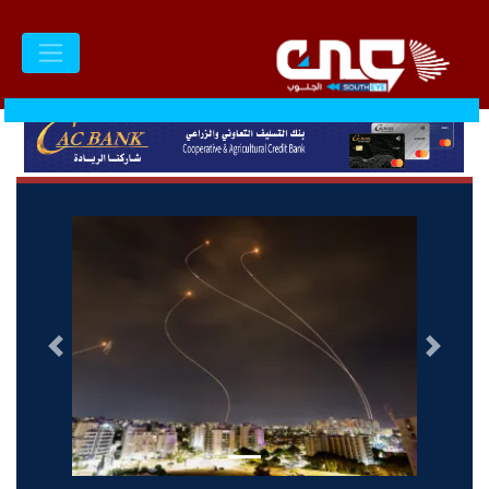
السابق
التالى