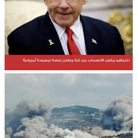
نتنياهو يرفض الانسحاب من غزة ويعلن رفضه لمسودة أمريكية