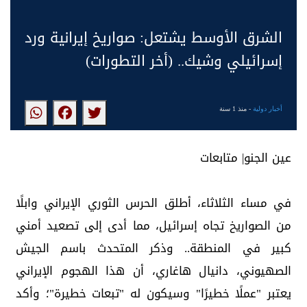
الشرق الأوسط يشتعل: صواريخ إيرانية ورد
إسرائيلي وشيك.. (أخر التطورات)
أخبار دولية
- منذ 1 سنة
عين الجنو| متابعات
في مساء الثلاثاء، أطلق الحرس الثوري الإيراني وابلًا
من الصواريخ تجاه إسرائيل، مما أدى إلى تصعيد أمني
كبير في المنطقة.. وذكر المتحدث باسم الجيش
الصهيوني، دانيال هاغاري، أن هذا الهجوم الإيراني
يعتبر "عملًا خطيرًا" وسيكون له "تبعات خطيرة"؛ وأكد