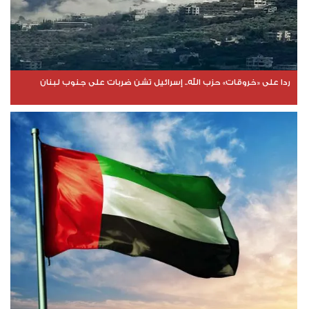
ردا على «خروقات» حزب الله.. إسرائيل تشن ضربات على جنوب لبنان