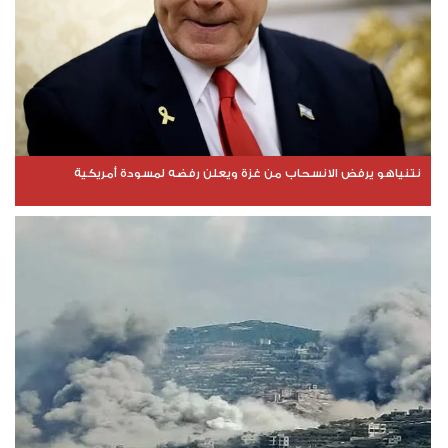
نتنياهو يرفض الانسحاب من غزة ويعلن رفضه لمسودة أمريكية