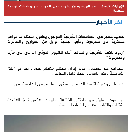
الإمارات ترسخ دعم الموهوبين والمبدعين العرب عبر مبادرات نوعية
ملهمة
اخر الأخبار
تصعيد خطير في المحافضات الشرقية الحوثيون يعلنون استهداف مواقع
عسكرية في حضرموت ومأرب اليمنية بوابل من الصواريخ والطائرات
المسيّرة
*ردود باهتة للشرعية والتحالف أمام الهجوم الحوثي الدامي في مأرب
وحضرموت*
استنزاف غير مسبوق.. حرب إيران تلتهم معظم مخزون صواريخ "ثاد"
الأمريكية وتدق ناقوس الخطر داخل البنتاغون
نداء عاجل ودعوة لتنفيذ العصيان المدني السلمي في العاصمة عدن
بن لسود: الفارق بين حادثتي الخشعة والرويك يعكس تميز العقيدة
القتالية والثبات المعنوي للقوات الجنوبية