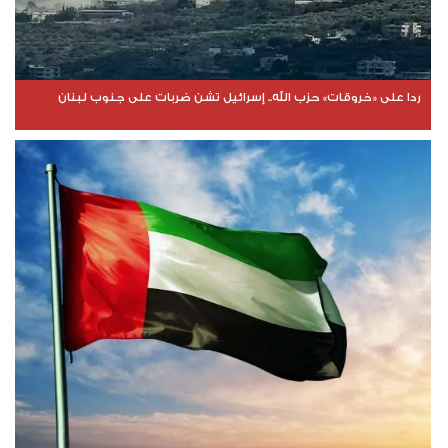
ردا على «خروقات» حزب الله.. إسرائيل تشن ضربات على جنوب لبنان