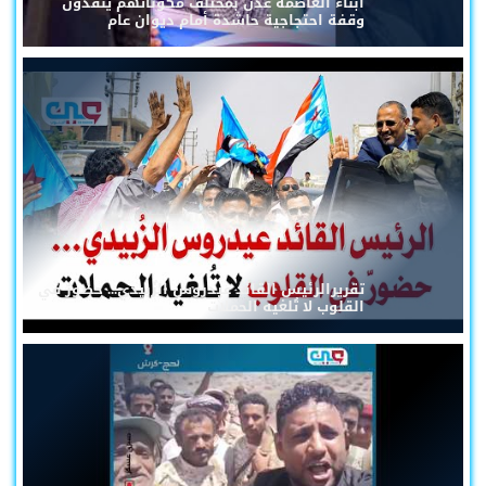
أبناء العاصمة عدن بمختلف مكوناتهم ينفذون
وقفة احتجاجية حاشدة أمام ديوان عام
تقريرالرئيس القائد عيدروس الزُبيدي... حضورٌ في
القلوب لا تُلغيه الحملات