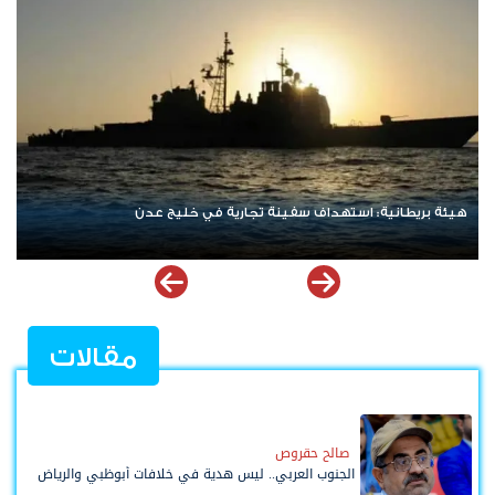
نتنياهو يرفض الانسحاب من غزة ويعلن رفضه لمسودة أمريكية
مقالات
صالح حقروص
الجنوب العربي.. ليس هدية في خلافات أبوظبي والرياض