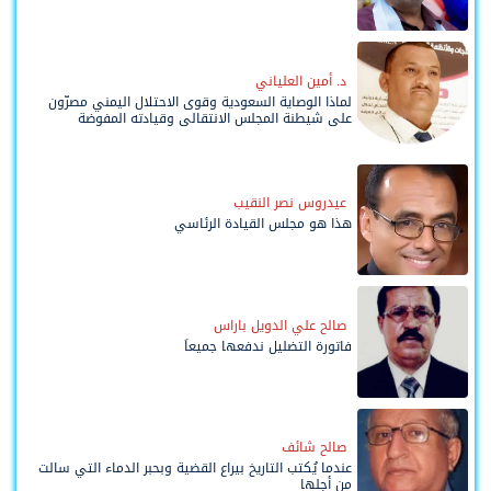
د. أمين العلياني
لماذا الوصاية السعودية وقوى الاحتلال اليمني مصرّون
على شيطنة المجلس الانتقالي وقيادته المفوضة
وحواضنه الشعبية؟
عيدروس نصر النقيب
هذا هو مجلس القيادة الرئاسي
صالح علي الدويل باراس
فاتورة التضليل ندفعها جميعاً
صالح شائف
عندما يُكتب التاريخ بيراع القضية وبحبر الدماء التي سالت
من أجلها