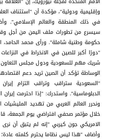
الأمم المتحدة لمجلة نيوزويك، إن "العلاقة 
وإقليمية ودولية"، مؤكدة أن "استئناف العلاق
في ذلك المنطقة والعالم الإسلامي". وأضا
سيسرع من تطورات ملف اليمن من أجل وقف إط
حكومة وطنية شاملة". ورأى محمد الحامد، ا
"دورًا أكبر للصين في الانخراط في النزاعات
شريك مهم للسعودية ودول مجلس التعاون ال
الوساطة تؤكد أن الصين تريد دعم اقتصادها
"السعودية ستراقب وتراقب التزام إيران
الدبلوماسية". واستدرك: "إذا احترمت إيران
ونحرر العالم العربي من تهديد المليشيات ال
خلال مؤتمر صحفي افتراضي يوم الجمعة، قال
الامريكي جون كيربي "إنه لم يتبق أن نرى م
وأضاف "هذا ليس نظاما يحترم كلمته عادة؛ ل