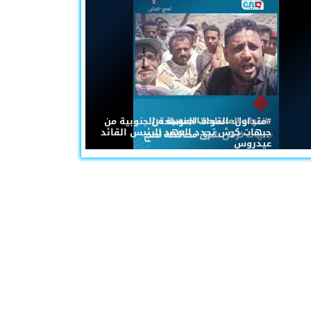
#متداول: القوات المسلحة الجنوبية من
جبهات كرش تجدد العهد للرئيس القائد
عيدروس