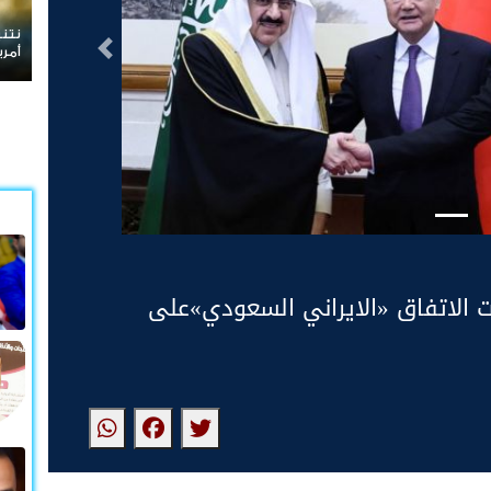
نتنياهو يرفض الانسحاب م
التالى
أمريكية
 الاتفاق «الايراني السعودي»على