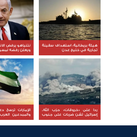
هيئة بريطانية: استهداف سفينة
نتنياهو يرفض الا
تجارية في خليج عدن
ويعلن رفضه لمسود
ردا على «خروقات» حزب الله..
الإمارات ترسخ د
إسرائيل تشن ضربات على جنوب
والمبدعين العرب
لبنان
نوعية ملهمة