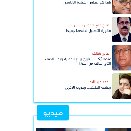
هذا هو مجلس القيادة الرئاسي
صالح علي الدويل باراس
فاتورة التضليل ندفعها جميعاً
صالح شائف
عندما يُكتب التاريخ بيراع القضية وبحبر الدماء
التي سالت من أجلها
أحمد عبداللاه
رصاصة الحليف... وحروب الآخرين
فيديو