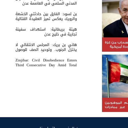
المدني السلمي في العاصمة عدن
بن لسود: الفارق بين حادثتي الخشعة
والرويك يعكس تميز العقيدة القتالية
والثبات المعنوي للقوات الجنوبية
هيئة بريطانية: استهداف سفينة
تجارية في خليج عدن
نسحاب من غزة
هاني بن بريك: المجلس الانتقالي لا
ة أمريكية
يختزل الجنوب.. وتوحيد الصف للوصول
لاستعادة الدولة أولوية تفرضها
الحكمة
Zinjibar: Civil Disobedience Enters
Third Consecutive Day Amid Total
Commercial Compliance and
Widespread Public Engagement.
عم الموهوبين
 عبر مبادرات