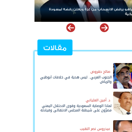
ن غزة ويعلن رفضه لمسودة
ردا على «خروقات» حزب الله.. إسرائيل تشن
لبنان
مقالات
صالح حقروص
الجنوب العربي.. ليس هدية في خلافات أبوظبي
والرياض
د. أمين العلياني
لماذا الوصاية السعودية وقوى الاحتلال اليمني
مصرّون على شيطنة المجلس الانتقالي وقيادته
المفوضة وحواضنه الشعبية؟
عيدروس نصر النقيب