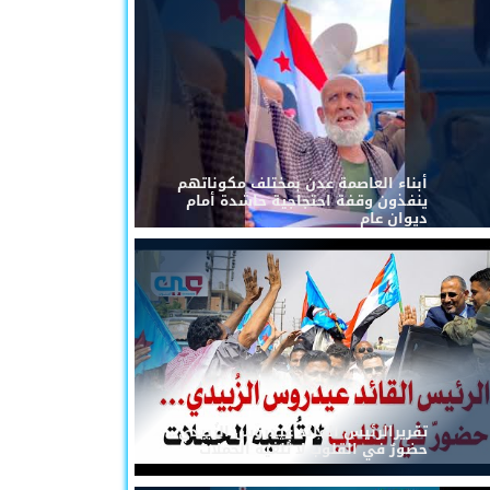
أبناء العاصمة عدن بمختلف مكوناتهم
ينفذون وقفة احتجاجية حاشدة أمام
ديوان عام
تقريرالرئيس القائد عيدروس الزُبيدي...
حضورٌ في القلوب لا تُلغيه الحملات