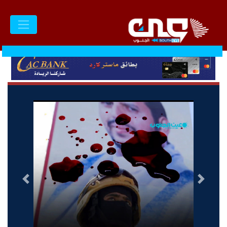
السابق
التالى