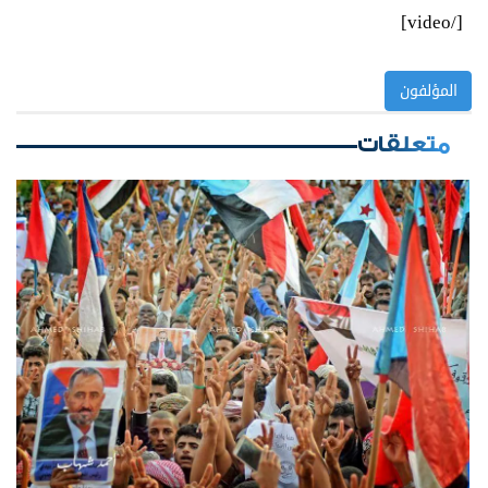
[/video]
المؤلفون
متعلقات