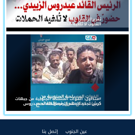
تقريرالرئيس القائد عيدروس الزُبيدي... حضورٌ في
القلوب لا تُلغيه الحملات
#متداول: القوات المسلحة الجنوبية من جبهات
كرش تجدد العهد للرئيس القائد عيدروس
(current)
(current)
عين الجنوب
إتصل بنا