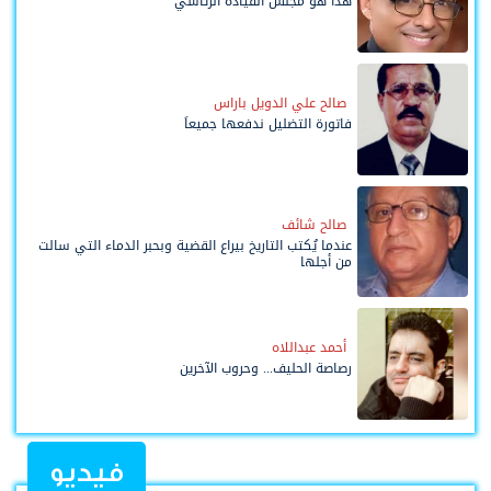
هذا هو مجلس القيادة الرئاسي
صالح علي الدويل باراس
فاتورة التضليل ندفعها جميعاً
صالح شائف
عندما يُكتب التاريخ بيراع القضية وبحبر الدماء التي سالت
من أجلها
أحمد عبداللاه
رصاصة الحليف... وحروب الآخرين
فيديو