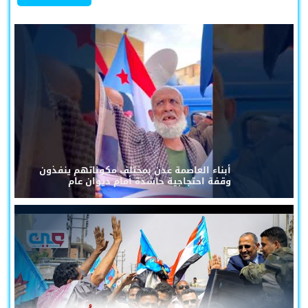
أبناء العاصمة عدن بمختلف مكوناتهم ينفذون
وقفة احتجاجية حاشدة أمام ديوان عام