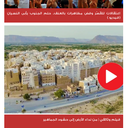
اعتقالات للقُصّر وفض مظاهرات بالعنف.. حلم الجنوب يأبى النسيان
(فيديو )
فيلم وثائقي | من نداء الأرض إلى حشود الجماهير