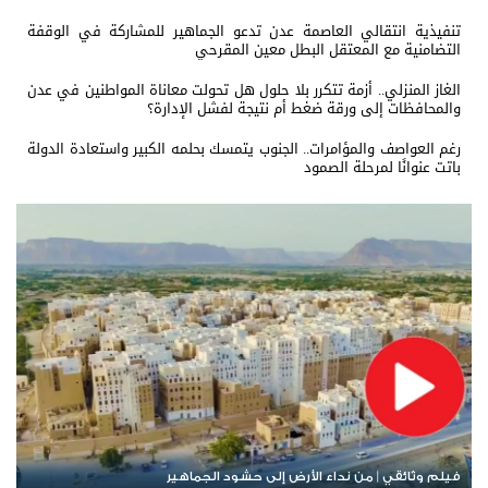
تنفيذية انتقالي العاصمة عدن تدعو الجماهير للمشاركة في الوقفة
التضامنية مع المعتقل البطل معين المقرحي
الغاز المنزلي.. أزمة تتكرر بلا حلول هل تحولت معاناة المواطنين في عدن
والمحافظات إلى ورقة ضغط أم نتيجة لفشل الإدارة؟
رغم العواصف والمؤامرات.. الجنوب يتمسك بحلمه الكبير واستعادة الدولة
باتت عنوانًا لمرحلة الصمود
مليشيات الحوثي تحرق وتفخخ وتنهب 22 منزلاً في قرية حنكة آل