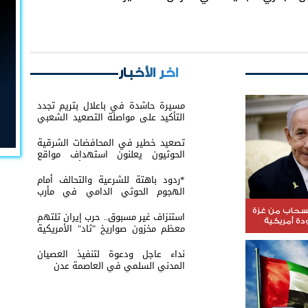
اخر الأخبار
مسيرة حاشدة في باعلال بتريم تجدد
التأكيد على مواصلة التصعيد الشعبي
السلمي
تصعيد خطير في المحافضات الشرقية
الحوثيون يعلنون استهداف مواقع
عسكرية في حضرموت ومأرب اليمنية
بوابل من الصواريخ والطائرات المسيّرة
*ردود باهتة للشرعية والتحالف أمام
الهجوم الحوثي الدامي في مأرب
وحضرموت*
نسحاب من غزة
استنزاف غير مسبوق.. حرب إيران تلتهم
ة أمريكية
معظم مخزون صواريخ "ثاد" الأمريكية
وتدق ناقوس الخطر داخل البنتاغون
نداء عاجل ودعوة لتنفيذ العصيان
المدني السلمي في العاصمة عدن