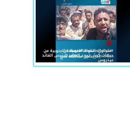
#متداول: القوات المسلحة الجنوبية من
جبهات كرش تجدد العهد للرئيس القائد
عيدروس