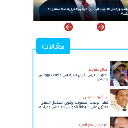
 ويعلن رفضه لمسودة
ردا على «خروقات» حزب الله.. إسرائيل تشن ضربات
لبنان
مقالات
صالح حقروص
الجنوب العربي.. ليس هدية في خلافات أبوظبي
والرياض
د. أمين العلياني
لماذا الوصاية السعودية وقوى الاحتلال اليمني
مصرّون على شيطنة المجلس الانتقالي وقيادته
المفوضة وحواضنه الشعبية؟
عيدروس نصر النقيب