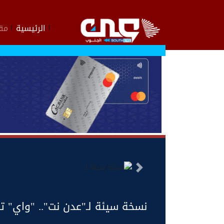
الرئيسية
مقا
السابق
نسخة سيئة لـ"عدن نت".. "واي" ت