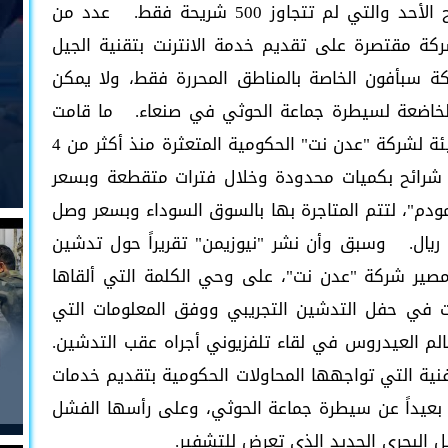
تي لم تتجاوز 500 شريحة فقط.
عدد من
ة مقتصرة على تقديم خدمة الانترنت بتقنية الجيل
لى شركة سبأفون الخاصة بالمناطق المحررة فقط، ولا يمكن
الخاضعة لسيطرة جماعة الحوثي في صنعاء.
ما قامت
به الشركة اعتبره المواطنون أشبه بنسخة سيئة لشركة "عدن نت" الحكومية المتعثرة منذ أكثر من 4
شرائح بكميات محدودة وخلال فترات متقطعة وبسعر
لمودم"، لتتم المتاجرة بها بالسوق السوداء وبسعر وصل
وسبق وأن نشر "نيوزيمن" تقريراً حول تدشين
مصير شركة "عدن نت"، على وحي الكلمة التي ألقاها
مات في حفل التدشين التجريبي ووفق المعلومات التي
م العيدروس في لقاء تلفزيوني أجراه عقب التدشين.
لفنية التي تواجهها المحاولات الحكومية بتقديم خدمات
ررة بعيداً عن سيطرة جماعة الحوثي، وعلى رأسها الفشل
بل البحري الجديد الذي تعرض للتشفير.