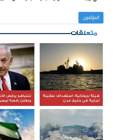
المؤلفون
متعلقات
هيئة بريطانية: استهداف سفينة
نتنياهو يرفض الا
تجارية في خليج عدن
ويعلن رفضه لمسود