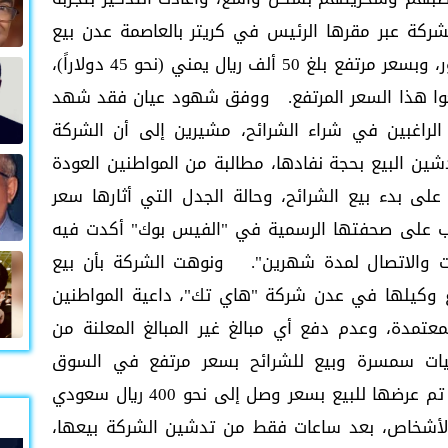
كة عبر مقرها الرئيس في كريتر بالعاصمة عدن بيع
الشرائح للمواطنين دون إعلان رسمي للجمهور، وبسعر مرتفع بلغ 50 ألف ريال يمني (نحو 45 دولاراً)،
وا هذا السعر المرتفع.
ووفق شهود عيان فقد شهد
الراغبين في شراء الشرائح، مشيرين إلى أن الشركة
شين البيع بحجة نفادها، مطالبة من المواطنين العودة
عد أكثر من 12 ساعة على بدء بيع الشرائح، وحالة الجدل التي أثارها سعر
ضب على صحفتها الرسمية في "الفيس بوك" أكدت فيه
رنت والاتصال لمدة شهرين". ونوهت الشركة بأن بيع
 وكيلها في عدن شركة "هاي تك"، داعية المواطنين
عتمدة، وعدم دفع أي مبالغ غير المبالغ المعلنة من
يات سمسرة وبيع للشرائح بسعر مرتفع في السوق
وأكد مواطنون بأن شرائح الشركة تم عرضها للبيع بسعر وصل إلى نحو 400 ريال سعودي
 بعض الأشخاص، بعد ساعات فقط من تدشين الشركة بيعها،