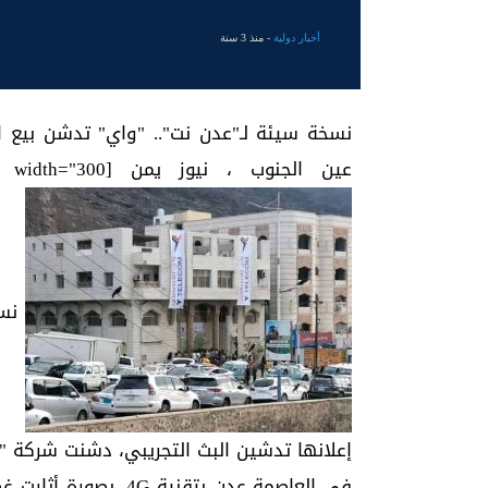
أخبار دولية
- منذ 3 سنة
نسخة سيئة لـ"عدن نت".. "واي" تدشن بيع الشرا
عين الجنوب ، نيوز يمن [caption id="attachment_7495" align="alignnone" width="300"]
نسخة
إعلانها تدشين البث التجريبي، دشنت شركة "و
في العاصمة عدن بتقني