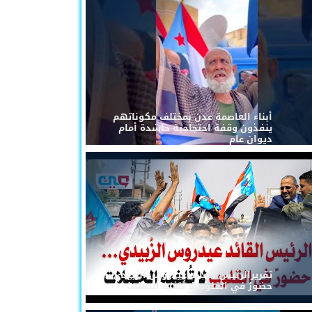
أبناء العاصمة عدن بمختلف مكوناتهم
ينفذون وقفة احتجاجية حاشدة أمام
ديوان عام
تقريرالرئيس القائد عيدروس الزُبيدي...
حضورٌ في القلوب لا تُلغيه الحملات