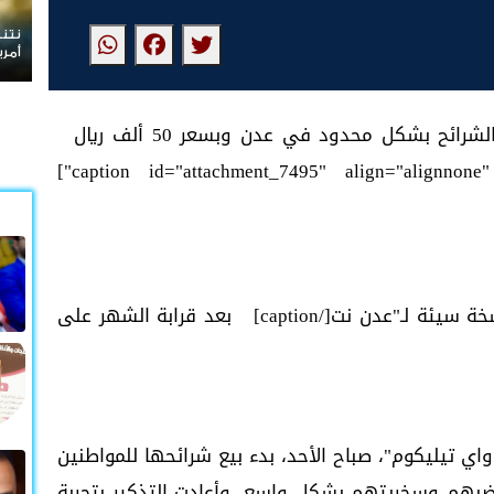
نتنياهو يرفض الانسحاب من غزة
أمريكية
ئح بشكل محدود في عدن وبسعر 50 ألف ريال
 سيئة لـ"عدن نت[/caption]
بعد قرابة الشهر على
اي تيليكوم"، صباح الأحد، بدء بيع شرائحها للمواطنين
ة 4G، بصورة أثارت غضبهم وسخريتهم بشكل واسع، وأعادت التذكير بتجربة