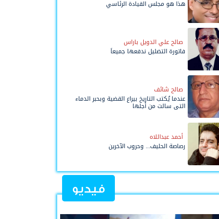
هذا هو مجلس القيادة الرئاسي
صالح علي الدويل باراس
فاتورة التضليل ندفعها جميعاً
صالح شائف
عندما يُكتب التاريخ بيراع القضية وبحبر الدماء
التي سالت من أجلها
أحمد عبداللاه
رصاصة الحليف... وحروب الآخرين
فيديو