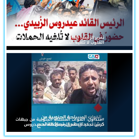
تقريرالرئيس القائد عيدروس الزُبيدي... حضورٌ في
القلوب لا تُلغيه الحملات
#متداول: القوات المسلحة الجنوبية من جبهات
كرش تجدد العهد للرئيس القائد عيدروس