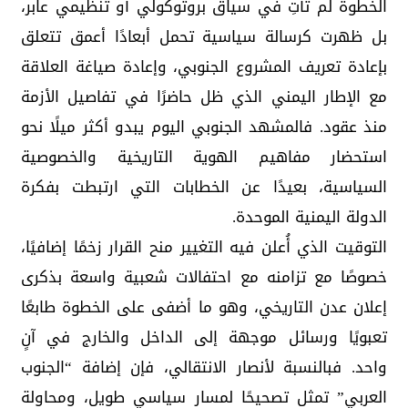
الخطوة لم تأتِ في سياق بروتوكولي أو تنظيمي عابر،
بل ظهرت كرسالة سياسية تحمل أبعادًا أعمق تتعلق
بإعادة تعريف المشروع الجنوبي، وإعادة صياغة العلاقة
مع الإطار اليمني الذي ظل حاضرًا في تفاصيل الأزمة
منذ عقود. فالمشهد الجنوبي اليوم يبدو أكثر ميلًا نحو
استحضار مفاهيم الهوية التاريخية والخصوصية
السياسية، بعيدًا عن الخطابات التي ارتبطت بفكرة
الدولة اليمنية الموحدة.
التوقيت الذي أُعلن فيه التغيير منح القرار زخمًا إضافيًا،
خصوصًا مع تزامنه مع احتفالات شعبية واسعة بذكرى
إعلان عدن التاريخي، وهو ما أضفى على الخطوة طابعًا
تعبويًا ورسائل موجهة إلى الداخل والخارج في آنٍ
واحد. فبالنسبة لأنصار الانتقالي، فإن إضافة “الجنوب
العربي” تمثل تصحيحًا لمسار سياسي طويل، ومحاولة