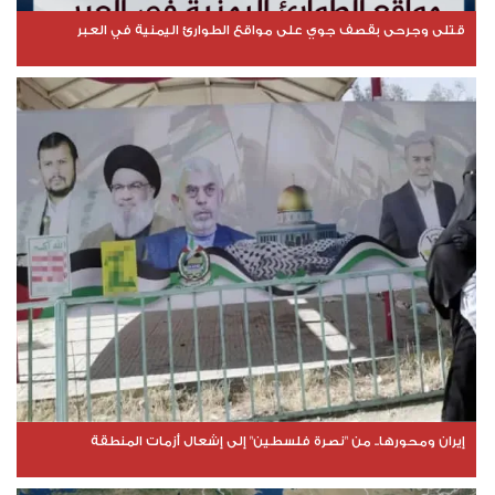
قتلى وجرحى بقصف جوي على مواقع الطوارئ اليمنية في العبر
إيران ومحورها.. من "نصرة فلسطين" إلى إشعال أزمات المنطقة