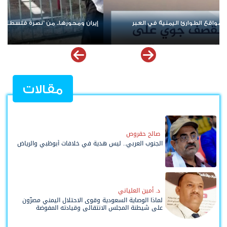
زمات المنطقة
من صنع الأزمة لا يقود الحل؟.. تحالف جديد في باب ا
ملف إخفاقات التحالف العربي في اليمن
مقالات
صالح حقروص
الجنوب العربي.. ليس هدية في خلافات أبوظبي والرياض
د. أمين العلياني
لماذا الوصاية السعودية وقوى الاحتلال اليمني مصرّون
على شيطنة المجلس الانتقالي وقيادته المفوضة
وحواضنه الشعبية؟