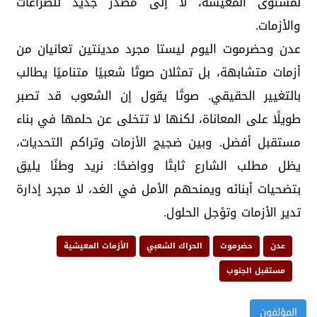
لمستوى المعيشة، لا إلى مصدر جديد للصراعات
والأزمات.
عدن وحضرموت اليوم ليستا مجرد مدينتين تعانيان من
أزمات متشابهة، بل تمثلان صوتًا شعبيًا متناميًا يطالب
بالتغيير الحقيقي. صوتًا يقول إن الشعوب قد تصبر
طويلًا على المعاناة، لكنها لا تتخلى عن حلمها في بناء
مستقبل أفضل. وبين ضجيج الأزمات وتراكم التحديات،
يظل مطلب الشارع ثابتًا وواضحًا: نريد وطنًا يليق
بتضحيات أبنائه ويمنحهم الأمل في الغد، لا مجرد إدارة
تدير الأزمات وتؤجل الحلول.
عدن
حضرموت
الحراك الشعبي
الأزمات المعيشية
مستقبل الجنوب
المؤلفون