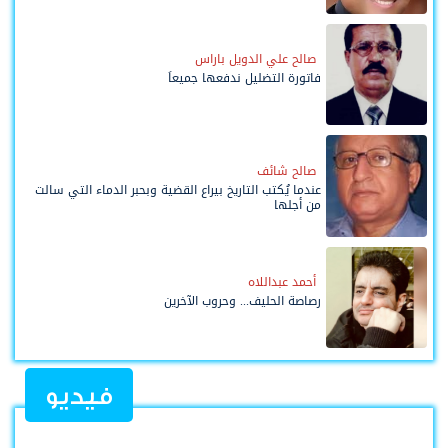
صالح علي الدويل باراس
فاتورة التضليل ندفعها جميعاً
صالح شائف
عندما يُكتب التاريخ بيراع القضية وبحبر الدماء التي سالت
من أجلها
أحمد عبداللاه
رصاصة الحليف... وحروب الآخرين
فيديو