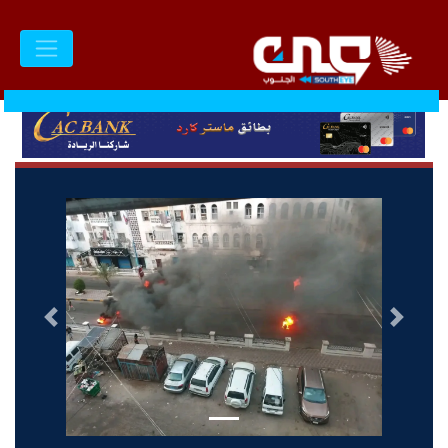
السابق
التالى