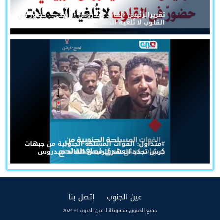
تقريرالرئيس القائد عيدروس الزُبيدي... حضورٌ في
القلوب لا تُلغيه الحملات
#متداول: القوات المسلحة الجنوبية من جبهات
كرش تجدد العهد للرئيس القائد عيدروس
(current)
(current)
عين الجنوب
إتصل بنا
جميع الحقوق محفوظة لـ عين الجنوب © 2024