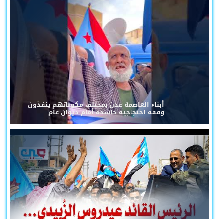
أبناء العاصمة عدن بمختلف مكوناتهم ينفذون
وقفة احتجاجية حاشدة أمام ديوان عام