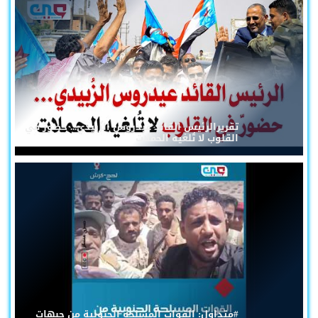
تقريرالرئيس القائد عيدروس الزُبيدي... حضورٌ في
القلوب لا تُلغيه الحملات
#متداول: القوات المسلحة الجنوبية من جبهات