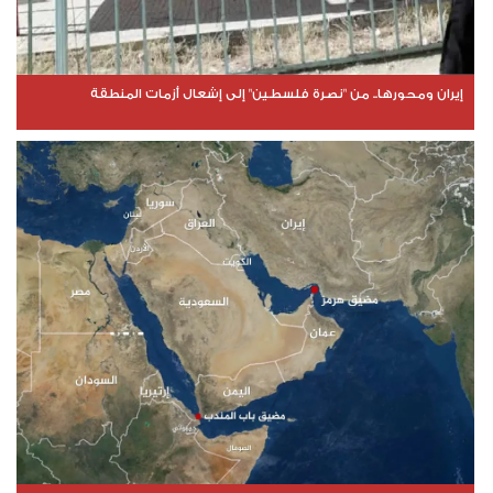
إيران ومحورها.. من "نصرة فلسطين" إلى إشعال أزمات المنطقة