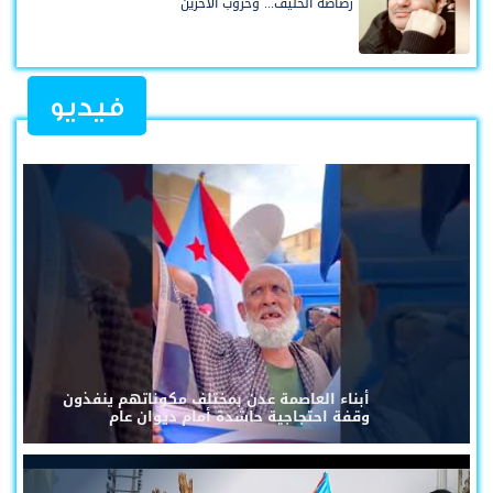
رصاصة الحليف... وحروب الآخرين
فيديو
أبناء العاصمة عدن بمختلف مكوناتهم ينفذون
وقفة احتجاجية حاشدة أمام ديوان عام