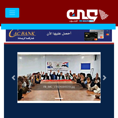
السابق
التالى
FB_IMG_1783265643219.jpg