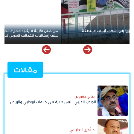
دب يعيد فتح
عودة المواجهة بين الحوثيين والسعودية.. البحر الأحمر يشتعل 
تدخل أخطر اختبار
مقالات
صالح حقروص
الجنوب العربي.. ليس هدية في خلافات أبوظبي والرياض
د. أمين العلياني