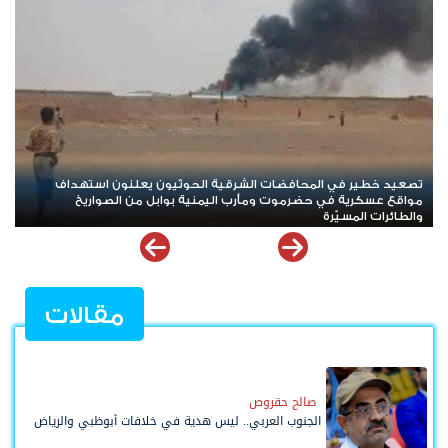
*ردود باهتة للشرعية والتحالف أمام الهجوم الحوثي الدامي في مأرب
است
وحضرموت*
الأ
مقالات
صالح حقروص
الجنوب العربي.. ليس هدية في خلافات أبوظبي والرياض