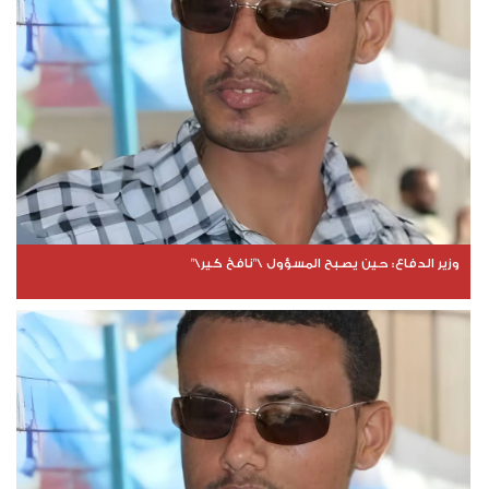
وزير الدفاع: حين يصبح المسؤول \"نافخ كير\"