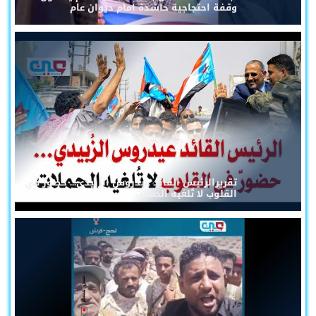
وقفة احتجاجية حاشدة أمام ديوان عام
تقريرالرئيس القائد عيدروس الزُبيدي... حضورٌ في
القلوب لا تُلغيه الحملات