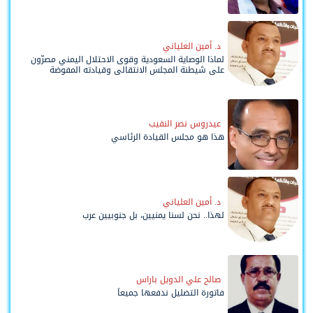
د. أمين العلياني
لماذا الوصاية السعودية وقوى الاحتلال اليمني مصرّون
على شيطنة المجلس الانتقالي وقيادته المفوضة
وحواضنه الشعبية؟
عيدروس نصر النقيب
هذا هو مجلس القيادة الرئاسي
د. أمين العلياني
لهذا.. نحن لسنا يمنيين، بل جنوبيين عرب
صالح علي الدويل باراس
فاتورة التضليل ندفعها جميعاً