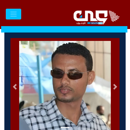
السابق
التالى