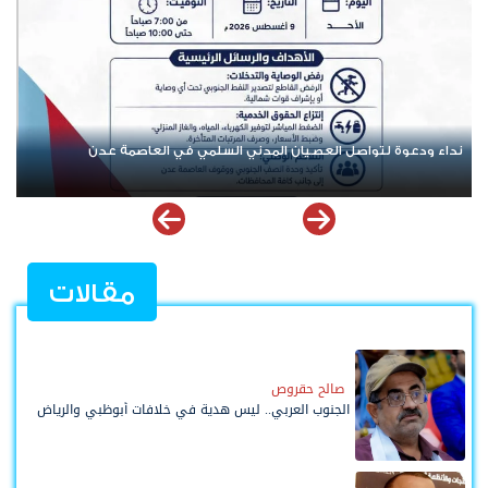
تنفيذية انتقالي العاصمة عدن تدعو الجماهير للمشاركة في الوقفة
التضامنية مع المعتقل البطل معين المقرحي
مقالات
صالح حقروص
الجنوب العربي.. ليس هدية في خلافات أبوظبي والرياض