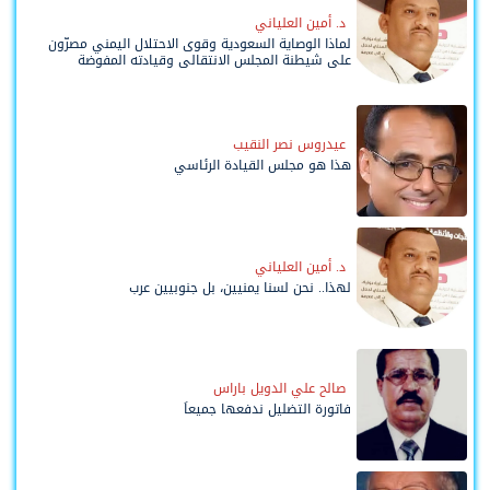
د. أمين العلياني
لماذا الوصاية السعودية وقوى الاحتلال اليمني مصرّون
على شيطنة المجلس الانتقالي وقيادته المفوضة
وحواضنه الشعبية؟
عيدروس نصر النقيب
هذا هو مجلس القيادة الرئاسي
د. أمين العلياني
لهذا.. نحن لسنا يمنيين، بل جنوبيين عرب
صالح علي الدويل باراس
فاتورة التضليل ندفعها جميعاً