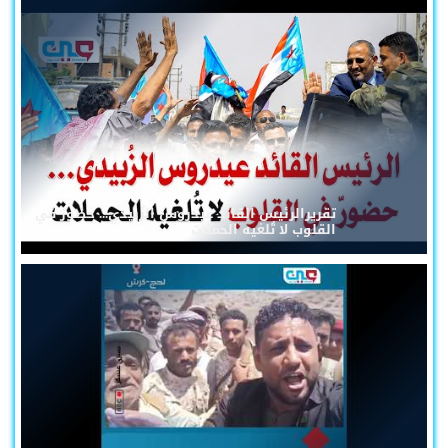
تقريرالرئيس القائد عيدروس الزُبيدي... حضورٌ في
القلوب لا تُلغيه الحملات