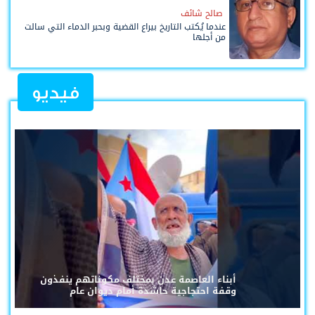
صالح شائف
عندما يُكتب التاريخ بيراع القضية وبحبر الدماء التي سالت
من أجلها
فيديو
أبناء العاصمة عدن بمختلف مكوناتهم ينفذون
وقفة احتجاجية حاشدة أمام ديوان عام