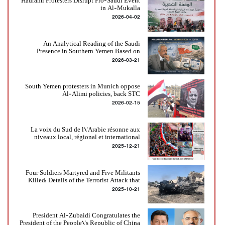
Hadrami Protesters Disrupt Pro-Saudi Event
in Al-Mukalla
2026-04-02
An Analytical Reading of the Saudi
Presence in Southern Yemen Based on
2026-03-21
excerpts from community cultural evenings
presented by writer and historian
Mohammed Ali Shaif
South Yemen protesters in Munich oppose
Al-Alimi policies, back STC
2026-02-15
La voix du Sud de l\'Arabie résonne aux
niveaux local, régional et international
2025-12-21
Four Soldiers Martyred and Five Militants
Killed: Details of the Terrorist Attack that
2025-10-21
Shook the Government Complex in Al-
Mahfad
President Al-Zubaidi Congratulates the
President of the People\'s Republic of China