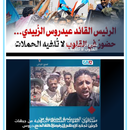
تقريرالرئيس القائد عيدروس الزُبيدي... حضورٌ في
القلوب لا تُلغيه الحملات
#متداول: القوات المسلحة الجنوبية من جبهات
كرش تجدد العهد للرئيس القائد عيدروس