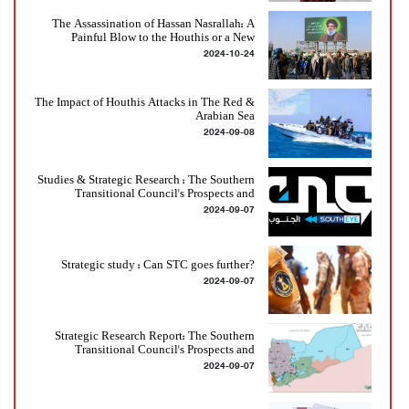
The Assassination of Hassan Nasrallah: A
Painful Blow to the Houthis or a New
2024-10-24
Chapter?
The Impact of Houthis Attacks in The Red &
Arabian Sea
2024-09-08
Studies & Strategic Research : The Southern
Transitional Council's Prospects and
2024-09-07
Challenges, STC' future & partnerships plan
?Strategic study : Can STC goes further
2024-09-07
Strategic Research Report: The Southern
Transitional Council's Prospects and
2024-09-07
Challenges in Yemen