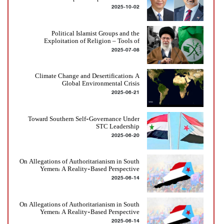
2025-10-02
on the 76th Anniversary of its Founding
Political Islamist Groups and the
Exploitation of Religion – Tools of
2025-07-08
Conflict, Not Stability
Climate Change and Desertification: A
Global Environmental Crisis
2025-06-21
Toward Southern Self-Governance Under
STC Leadership
2025-06-20
On Allegations of Authoritarianism in South
Yemen: A Reality-Based Perspective
2025-06-14
On Allegations of Authoritarianism in South
Yemen: A Reality-Based Perspective
2025-06-14