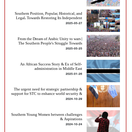
Southern Position, Popular, Historical, and
Legal، Towards Restoring Its Independent
2025-05-27
Southern State
From the Dream of Arabic Unity to wars |
The Southern People's Struggle Towards
2025-05-25
Freedom, Identity, and State restoring
An African Success Story & Ex of Self-
administration in Middle East
2025-01-26
The urgent need for strategic partnership &
support for STC to enhance world security &
2024-10-29
peace
Southern Young Women between challenges
& Aspirations
2024-10-24