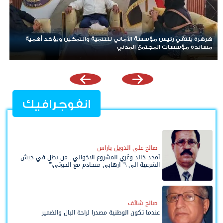
لليوم الثالث.. عدن تصعّد سلمياً رفضاً لتردي الخدمات والوصاية
الخارجية
انفوجرافيك
صالح علي الدويل باراس
أمجد خالد وعُري المشروع الاخواني.. من بطل في جيش
الشرعية الى \" ارهابي متخادم مع الحوثي\"
صالح شائف
عندما تكون الوطنية مصدرا لراحة البال والضمير